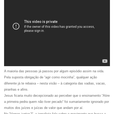
A maioria das pessoas já passou por algum episódio assim na vida.
Pela suposta obrigação de “agir como mocinha”, qualquer ação
diferente já te rebaixa – nesta visão – à categoria das vadias, vacas,
piranhas e afins.
Jesus ficaria muito decepcionado ao perceber que o ensinamento “Atire
a primeira pedra quem não tiver pecado” foi sumariamente ignorado por
muitos dos juízes e juízas de valor que andam por aí.
No “Vamos juntas?”, a jornalista fala sobre o movimento que busca a