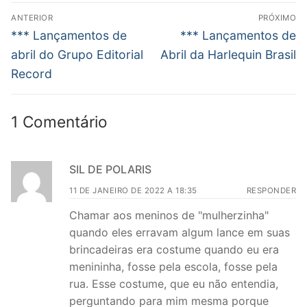
Navegação
ANTERIOR
PRÓXIMO
de
Post
Próximo
*** Lançamentos de
*** Lançamentos de
anterior:
post:
Post
abril do Grupo Editorial
Abril da Harlequin Brasil
Record
1 Comentário
SIL DE POLARIS
11 DE JANEIRO DE 2022 A 18:35
RESPONDER
Chamar aos meninos de "mulherzinha"
quando eles erravam algum lance em suas
brincadeiras era costume quando eu era
menininha, fosse pela escola, fosse pela
rua. Esse costume, que eu não entendia,
perguntando para mim mesma porque