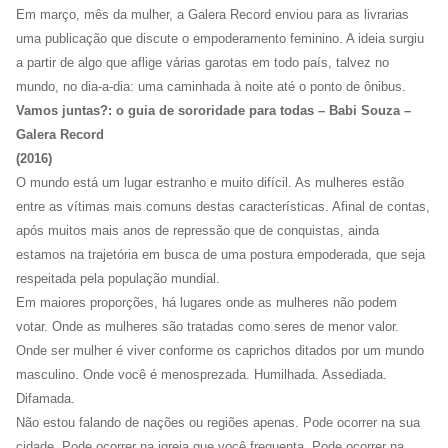
Em março, mês da mulher, a Galera Record enviou para as livrarias
uma publicação que discute o empoderamento feminino. A ideia surgiu
a partir de algo que aflige várias garotas em todo país, talvez no
mundo, no dia-a-dia: uma caminhada à noite até o ponto de ônibus.
Vamos juntas?: o guia de sororidade para todas – Babi Souza –
Galera Record
(2016)
O mundo está um lugar estranho e muito difícil. As mulheres estão
entre as vítimas mais comuns destas características. Afinal de contas,
após muitos mais anos de repressão que de conquistas, ainda
estamos na trajetória em busca de uma postura empoderada, que seja
respeitada pela população mundial.
Em maiores proporções, há lugares onde as mulheres não podem
votar. Onde as mulheres são tratadas como seres de menor valor.
Onde ser mulher é viver conforme os caprichos ditados por um mundo
masculino. Onde você é menosprezada. Humilhada. Assediada.
Difamada.
Não estou falando de nações ou regiões apenas. Pode ocorrer na sua
cidade. Pode ocorrer na igreja que você frequenta. Pode ocorrer na