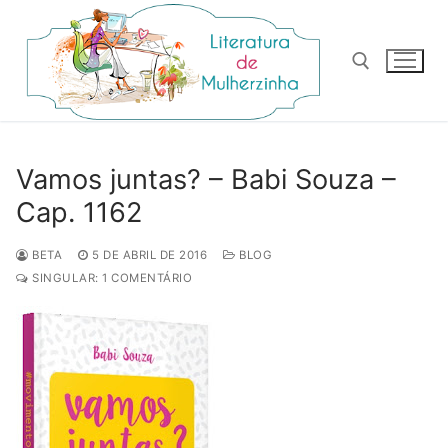
Pular
para
o
conteúdo
Pesquisar por:
Vamos juntas? – Babi Souza –
Cap. 1162
BETA
5 DE ABRIL DE 2016
BLOG
SINGULAR: 1 COMENTÁRIO