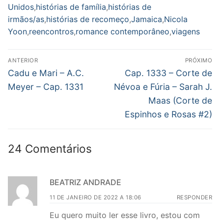
Unidos
,
histórias de família
,
histórias de
irmãos/as
,
histórias de recomeço
,
Jamaica
,
Nicola
Yoon
,
reencontros
,
romance contemporâneo
,
viagens
Navegação
ANTERIOR
PRÓXIMO
de
Post
Próximo
Cadu e Mari – A.C.
Cap. 1333 – Corte de
anterior:
post:
Post
Meyer – Cap. 1331
Névoa e Fúria – Sarah J.
Maas (Corte de
Espinhos e Rosas #2)
24 Comentários
BEATRIZ ANDRADE
11 DE JANEIRO DE 2022 A 18:06
RESPONDER
Eu quero muito ler esse livro, estou com