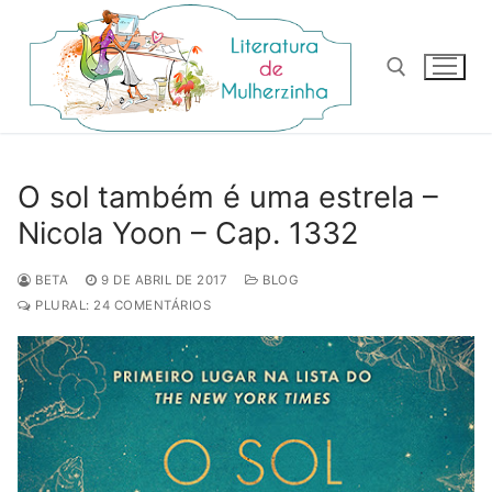
Pular
para
o
conteúdo
Pesquisar por:
O sol também é uma estrela –
Nicola Yoon – Cap. 1332
BETA
9 DE ABRIL DE 2017
BLOG
PLURAL: 24 COMENTÁRIOS