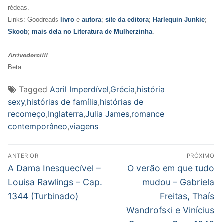
rédeas.
Links: Goodreads
livro
e
autora
;
site da editora
;
Harlequin Junkie
;
Skoob
;
mais dela no Literatura de Mulherzinha
.
Arrivederci!!!
Beta
Tagged
Abril Imperdível
,
Grécia
,
história
sexy
,
histórias de família
,
histórias de
recomeço
,
Inglaterra
,
Julia James
,
romance
contemporâneo
,
viagens
Navegação
ANTERIOR
PRÓXIMO
de
Post
Próximo
A Dama Inesquecível –
O verão em que tudo
anterior:
post:
Post
Louisa Rawlings – Cap.
mudou – Gabriela
1344 (Turbinado)
Freitas, Thaís
Wandrofski e Vinícius