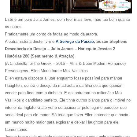
Este é um puro Julia James, com teor mais leve, mas tão bom quanto
os outros.
Praticamente um conto de fadas ao modo da autora.
A outra história deste livro é
A Serviço da Paixão
, Susan Stephens
Descoberta do Desejo – Julia James – Harlequin Jessica 2
Histórias 280 (Sentimento & Atração)
(A Cinderella for the Greek – 2016 – Mills & Boon Modern Romance)
Personagens: Ellen Mountford e Max Vasilikos
Ellen estava disposta a lutar enquanto fosse possível para manter
Haughton, contra o desejo da madrasta e da filha dela que queriam
vender para ficar com o dinheiro. E encontraram no milionário Max
Vasilikos o candidato perfeito. Ele tinha outros planos para o imóvel no
interior da Inglaterra até ver e se apaixonar pelo lugar e perceber que
seria ideal para ele morar. Só teria que fazer Ellen entender que havia
um mundo muito maior para explorar e deixar Haughton para ele.
Comentários:
Jovem tem a vida mudada depois que o pai se casa pela segunda vez