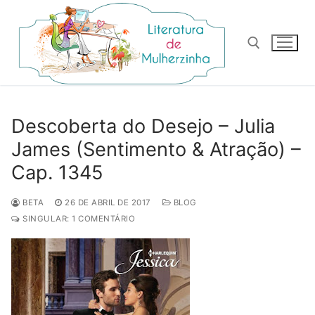
Pular
para
o
conteúdo
Pesquisar por:
Descoberta do Desejo – Julia
James (Sentimento & Atração) –
Cap. 1345
BETA
26 DE ABRIL DE 2017
BLOG
SINGULAR: 1 COMENTÁRIO