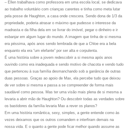
– Ellen trabalhava como professora em uma escola local, se dedicava
ao trabalho voluntário com crianças carentes e tinha como meta lutar
pela posse de Haughton, a casa onde crescera. Sendo dona de 1/3 da
propriedade, poderia atrasar o máximo que pudesse o interesse da
madrasta e da filha dela em se livrar do imóvel, pegar o dinheiro e ir
esbanjar em algum lugar do mundo. A imagem que tinha de si mesma
era péssima, após anos sendo lembrada de que a Chloe era a bela
enquanto ela era “um elefante” por ser alta e corpulenta.
É uma história sobre a jovem redescobrir a si mesma após anos
ouvindo como era inadequada e sendo motivo de chacota e vendo tudo
que pertenceu à sua família desmanchando sob a ganância de outras
duas pessoas. Graças ao apoio de Max, ela percebe tudo que deixou
de ver sobre si mesma e passa a se compreender de forma mais
saudável como pessoa. Mas ter uma visão mais plena de si mesma a
levaria a abrir mão de Haughton? Ou descobrir todas as verdades sobre
os bastidores da família levaria Max a rever os planos?
Em uma história romântica, sexy, simples, a gente entende como às
vezes deixamos que os outros comandem e interfiram demais na
nossa vida. E o quanto a gente pode ficar melhor quando assume as