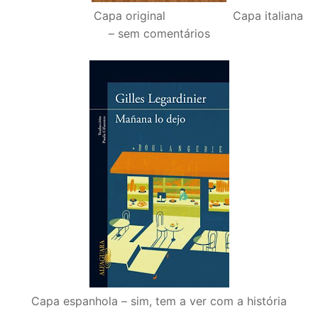
Capa original Capa italiana
– sem comentários
Capa espanhola – sim, tem a ver com a história