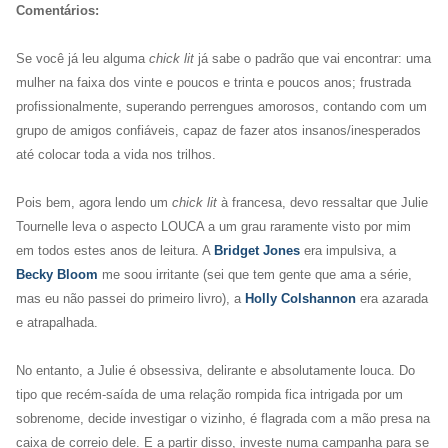
Comentários:
Se você já leu alguma
chick lit
já sabe o padrão que vai encontrar: uma
mulher na faixa dos vinte e poucos e trinta e poucos anos; frustrada
profissionalmente, superando perrengues amorosos, contando com um
grupo de amigos confiáveis, capaz de fazer atos insanos/inesperados
até colocar toda a vida nos trilhos.
Pois bem, agora lendo um
chick lit
à francesa, devo ressaltar que Julie
Tournelle leva o aspecto LOUCA a um grau raramente visto por mim
em todos estes anos de leitura. A
Bridget Jones
era impulsiva, a
Becky Bloom
me soou irritante (sei que tem gente que ama a série,
mas eu não passei do primeiro livro), a
Holly Colshannon
era azarada
e atrapalhada.
No entanto, a Julie é obsessiva, delirante e absolutamente louca. Do
tipo que recém-saída de uma relação rompida fica intrigada por um
sobrenome, decide investigar o vizinho, é flagrada com a mão presa na
caixa de correio dele. E a partir disso, investe numa campanha para se