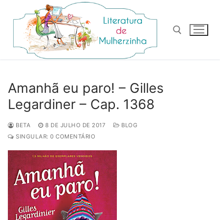
Pular
para
o
conteúdo
Pesquisar por:
Amanhã eu paro! – Gilles
Legardiner – Cap. 1368
BETA
8 DE JULHO DE 2017
BLOG
SINGULAR: 0 COMENTÁRIO