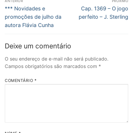
ANTERIOR
PRÓXIMO
de
Post
Próximo
*** Novidades e
Cap. 1369 – O jogo
anterior:
post:
Post
promoções de julho da
perfeito – J. Sterling
autora Flávia Cunha
Deixe um comentário
O seu endereço de e-mail não será publicado.
Campos obrigatórios são marcados com
*
COMENTÁRIO
*