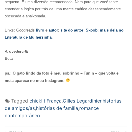
pequena. É uma diversão recomendada. Nem para que você tente
entender a lógica por trás de uma mente caótica desesperadamente
obcecada e apaixonada.
Links: Goodreads
livro
e
autor
;
site do autor
;
Skoob
;
mais dela no
Literatura de Mulherzinha
.
Arrivederci!!!
Beta
ps.: O gato lindo da foto é meu sobrinho – Tunin – que volta e
meia aparece no meu Instagram.
Tagged
chicklit
,
França
,
Gilles Legardinier
,
histórias
de amigos/as
,
histórias de família
,
romance
contemporâneo
Navegação