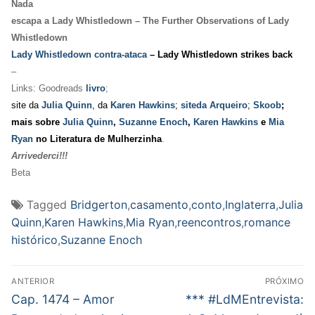
Nada
escapa a Lady Whistledown – The Further Observations of Lady
Whistledown
Lady Whistledown contra-ataca
– Lady Whistledown strikes back
–
Links: Goodreads
livro
;
site da
Julia Quinn
, da
Karen Hawkins
;
siteda Arqueiro
;
Skoob
;
mais sobre
Julia Quinn
,
Suzanne Enoch
,
Karen Hawkins
e
Mia
Ryan
no Literatura de Mulherzinha
.
Arrivederci!!!
Beta
Tagged
Bridgerton
,
casamento
,
conto
,
Inglaterra
,
Julia
Quinn
,
Karen Hawkins
,
Mia Ryan
,
reencontros
,
romance
histórico
,
Suzanne Enoch
Navegação
ANTERIOR
PRÓXIMO
de
Post
Próximo
Cap. 1474 – Amor
*** #LdMEntrevista:
anterior:
post: