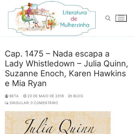
Pular
para
o
conteúdo
Pesquisar por:
Cap. 1475 – Nada escapa a
Lady Whistledown – Julia Quinn,
Suzanne Enoch, Karen Hawkins
e Mia Ryan
BETA
20 DE MAIO DE 2018
BLOG
SINGULAR: 0 COMENTÁRIO