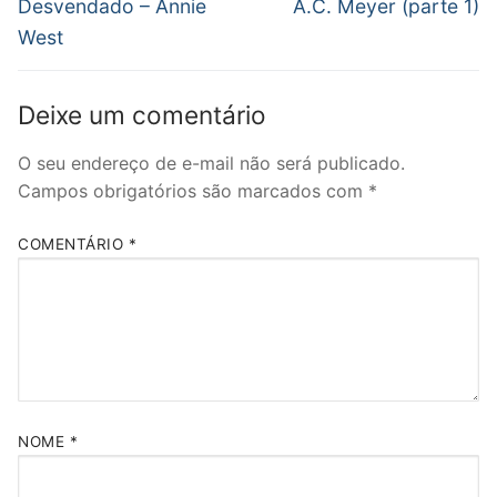
Post
Desvendado – Annie
A.C. Meyer (parte 1)
West
Deixe um comentário
O seu endereço de e-mail não será publicado.
Campos obrigatórios são marcados com
*
COMENTÁRIO
*
NOME
*