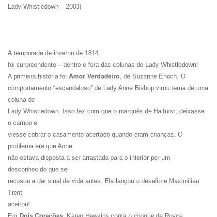
Lady Whistledown – 2003)
A temporada de inverno de 1814
foi surpreendente – dentro e fora das colunas de Lady Whistledown!
A primeira história foi
Amor Verdadeiro
, de Suzanne Enoch. O
comportamento “escandaloso” de Lady Anne Bishop virou tema de uma
coluna de
Lady Whistledown. Isso fez com que o marquês de Halfurst, deixasse
o campo e
viesse cobrar o casamento acertado quando eram crianças. O
problema era que Anne
não estava disposta a ser arrastada para o interior por um
desconhecido que se
recusou a dar sinal de vida antes. Ela lançou o desafio e Maximilian
Trent
aceitou!
Em
Dois Corações
, Karen Hawkins conta o choque de Royce