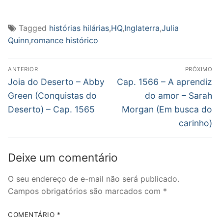
Tagged
histórias hilárias
,
HQ
,
Inglaterra
,
Julia
Quinn
,
romance histórico
Navegação
ANTERIOR
PRÓXIMO
de
Post
Próximo
Joia do Deserto – Abby
Cap. 1566 – A aprendiz
anterior:
post:
Post
Green (Conquistas do
do amor – Sarah
Deserto) – Cap. 1565
Morgan (Em busca do
carinho)
Deixe um comentário
O seu endereço de e-mail não será publicado.
Campos obrigatórios são marcados com
*
COMENTÁRIO
*