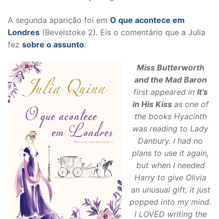
A segunda aparição foi em
O que acontece em
Londres
(Bevelstoke 2). Eis o comentário que a Julia
fez
sobre o assunto
:
Miss Butterworth
and the Mad Baron
first appeared in
It’s
in His Kiss
as one of
the books Hyacinth
was reading to Lady
Danbury. I had no
plans to use it again,
but when I needed
Harry to give Olivia
an unusual gift, it just
popped into my mind.
I LOVED writing the