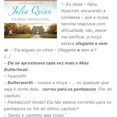
“
– Eu disse – falou
Hyacinth, encarando a
condessa – que a nossa
heroína respirava com
dificuldade, não, deixe-
me verificar, a moça
estava
ofegante e sem
ar
. – Ela ergueu os olhos – Ofegante
e
sem ar?
(…)
–
Ele se aproximava cada vez mais e Miss
Butterhead
…
– Hyacinth!
–
Butterworth
– rosnou a moça – … ou qualquer que
seja o nome dela…
correu para os penhascos
. Fim do
capítulo.
– Penhascos? Ainda? Ela não estava correndo para os
penhascos no fim do último capítulo?
– Talvez o caminho seja longo.
”