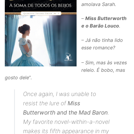
amolava Sarah.
–
Miss Butterworth
e o Barão Louco
.
– Já não tinha lido
esse romance?
– Sim, mas às vezes
releio. É bobo, mas
gosto dele
“.
Once again, I was unable to
resist the lure of
Miss
Butterworth and the Mad Baron
.
My favorite novel-within-a-novel
makes its fifth appearance in my