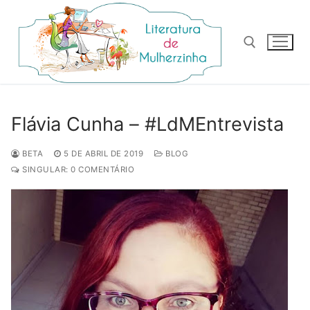
Pular
para
o
conteúdo
Pesquisar por:
Flávia Cunha – #LdMEntrevista
BETA
5 DE ABRIL DE 2019
BLOG
SINGULAR: 0 COMENTÁRIO