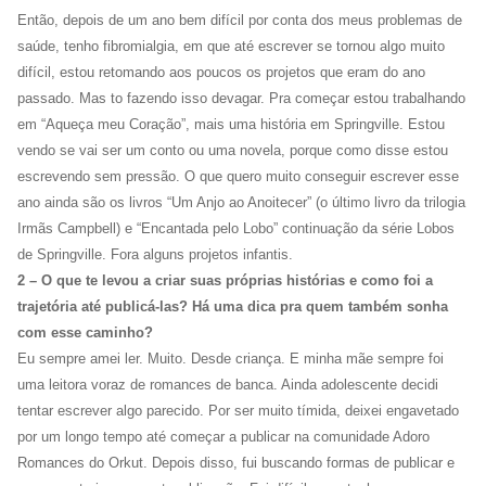
Então, depois de um ano bem difícil por conta dos meus problemas de
saúde, tenho fibromialgia, em que até escrever se tornou algo muito
difícil, estou retomando aos poucos os projetos que eram do ano
passado. Mas to fazendo isso devagar. Pra começar estou trabalhando
em “Aqueça meu Coração”, mais uma história em Springville. Estou
vendo se vai ser um conto ou uma novela, porque como disse estou
escrevendo sem pressão. O que quero muito conseguir escrever esse
ano ainda são os livros “Um Anjo ao Anoitecer” (o último livro da trilogia
Irmãs Campbell) e “Encantada pelo Lobo” continuação da série Lobos
de Springville. Fora alguns projetos infantis.
2 – O que te levou a criar suas próprias histórias e como foi a
trajetória até publicá-las? Há uma dica pra quem também sonha
com esse caminho?
Eu sempre amei ler. Muito. Desde criança. E minha mãe sempre foi
uma leitora voraz de romances de banca. Ainda adolescente decidi
tentar escrever algo parecido. Por ser muito tímida, deixei engavetado
por um longo tempo até começar a publicar na comunidade Adoro
Romances do Orkut. Depois disso, fui buscando formas de publicar e