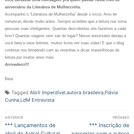
aniversário da Literatura de Mulherzinha.
Acompanho o “Literatura de Mulherzinha” desde o início. Amo ler
romances desde muito antes. Sempre acreditei que a leitura nos torna
pessoas mais inteligentes. Quantas descobertas nós fazemos a cada
livro? Quantas viagens sem sair do lugar? Nesse aniversário deseja a
você beta e seus leitores, muitos livros em suas vidas! E que o blog
continue nos brindando com as resenhas e dicas maravilhosas de
leitura por muitos anos mais.
Arrivederci!!!
Beta
Tagged
Abril Imperdível
,
autora brasileira
,
Flávia
Cunha
,
LdM Entrevista
Navegação
ANTERIOR
PRÓXIMO
de
Post
Próximo
*** Lançamentos de
*** Inscrição de
anterior:
post:
abril da Astral Cultural
parcerias com a autora