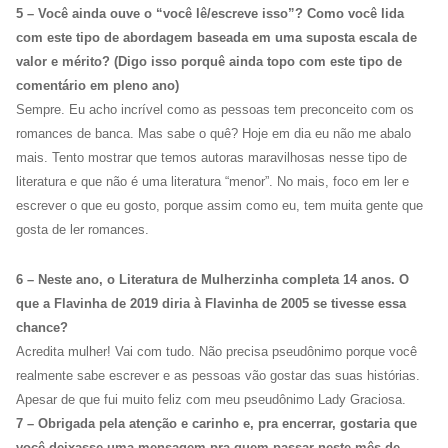
5 – Você ainda ouve o “você lê/escreve isso”? Como você lida
com este tipo de abordagem baseada em uma suposta escala de
valor e mérito?
(Digo isso porquê ainda topo com este tipo de
comentário em pleno ano)
Sempre. Eu acho incrível como as pessoas tem preconceito com os
romances de banca. Mas sabe o quê? Hoje em dia eu não me abalo
mais. Tento mostrar que temos autoras maravilhosas nesse tipo de
literatura e que não é uma literatura “menor”. No mais, foco em ler e
escrever o que eu gosto, porque assim como eu, tem muita gente que
gosta de ler romances.
6 – Neste ano, o Literatura de Mulherzinha completa 14 anos. O
que a Flavinha de 2019 diria à Flavinha de 2005 se tivesse essa
chance?
Acredita mulher! Vai com tudo. Não precisa pseudônimo porque você
realmente sabe escrever e as pessoas vão gostar das suas histórias.
Apesar de que fui muito feliz com meu pseudônimo Lady Graciosa.
7 – Obrigada pela atenção e carinho e, pra encerrar, gostaria que
você deixasse uma mensagem pra quem passar neste mês de