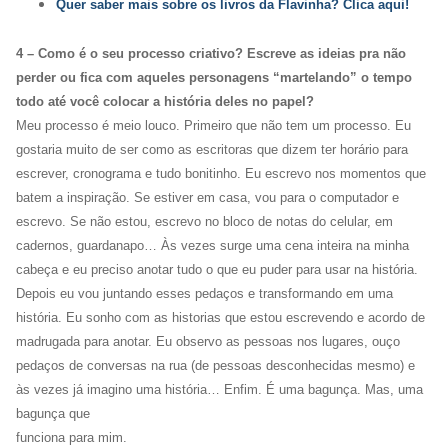
Quer saber mais sobre os livros da Flavinha? Clica aqui!
4 – Como é o seu processo criativo? Escreve as ideias pra não
perder ou fica com aqueles personagens “martelando” o tempo
todo até você colocar a história deles no papel?
Meu processo é meio louco. Primeiro que não tem um processo. Eu
gostaria muito de ser como as escritoras que dizem ter horário para
escrever, cronograma e tudo bonitinho. Eu escrevo nos momentos que
batem a inspiração. Se estiver em casa, vou para o computador e
escrevo. Se não estou, escrevo no bloco de notas do celular, em
cadernos, guardanapo… Às vezes surge uma cena inteira na minha
cabeça e eu preciso anotar tudo o que eu puder para usar na história.
Depois eu vou juntando esses pedaços e transformando em uma
história. Eu sonho com as historias que estou escrevendo e acordo de
madrugada para anotar. Eu observo as pessoas nos lugares, ouço
pedaços de conversas na rua (de pessoas desconhecidas mesmo) e
às vezes já imagino uma história… Enfim. É uma bagunça. Mas, uma
bagunça que
funciona para mim.