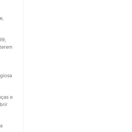
e,
99,
 terem
igiosa
nças e
brir
da