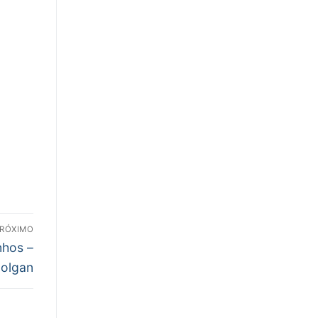
RÓXIMO
nhos –
olgan