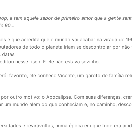
 pop, e tem aquele sabor de primeiro amor que a gente sent
de 90…
hos e que acredita que o mundo vai acabar na virada de 19
tadores de todo o planeta iriam se descontrolar por não
 datas.
ditou nesse risco. E ele não estava sozinho.
rói favorito, ele conhece Vicente, um garoto de família rel
por outro motivo: o Apocalipse. Com suas diferenças, cre
avar um mundo além do que conheciam e, no caminho, desco
versidades e reviravoltas, numa época em que tudo era ain