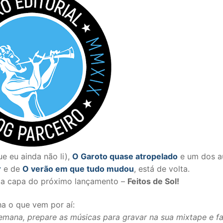
e eu ainda não li),
O Garoto quase atropelado
e um dos a
r
e de
O verão em que tudo mudou
, está de volta.
s a capa do próximo lançamento –
Feitos de Sol!
ha o que vem por aí:
 semana, prepare as músicas para gravar na sua mixtape e f