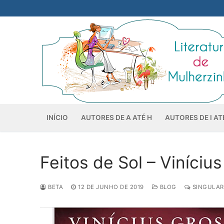
Pular
para
o
conteúdo
INÍCIO
AUTORES DE A ATÉ H
AUTORES DE I AT
Feitos de Sol – Viníci
BETA
12 DE JUNHO DE 2019
BLOG
SINGULAR