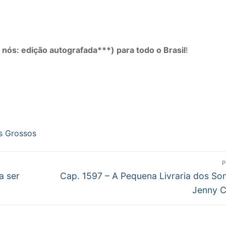
 nós: edição autografada***) para todo o Brasil
!
us Grossos
P
Próximo
a ser
Cap. 1597 – A Pequena Livraria dos So
post:
Jenny C