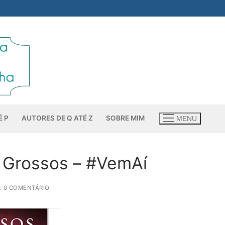
É P
AUTORES DE Q ATÉ Z
SOBRE MIM
MENU
us Grossos – #VemAí
: 0 COMENTÁRIO