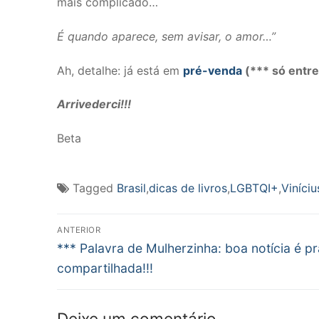
mais complicado…
É quando aparece, sem avisar, o amor…”
Ah, detalhe: já está em
pré-venda
(*** só entre
Arrivederci!!!
Beta
Tagged
Brasil
,
dicas de livros
,
LGBTQI+
,
Viníci
Navegação
ANTERIOR
Post
de
*** Palavra de Mulherzinha: boa notícia é pr
anterior:
compartilhada!!!
Post
Deixe um comentário