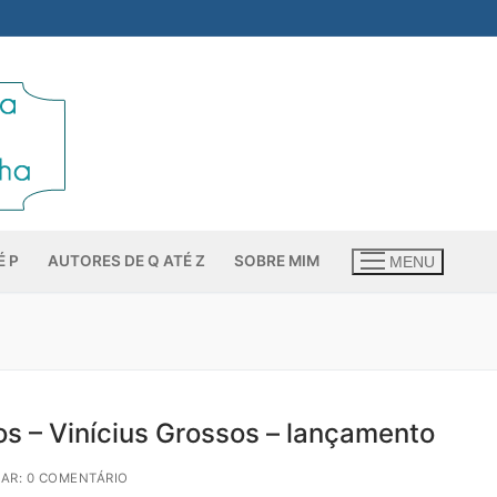
É P
AUTORES DE Q ATÉ Z
SOBRE MIM
MENU
os – Vinícius Grossos – lançamento
AR: 0 COMENTÁRIO