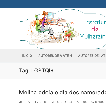
Pular
para
o
conteúdo
INÍCIO
AUTORES DE A ATÉ H
AUTORES DE I AT
Tag:
LGBTQI+
Melina odeia o dia dos namorad
BETA
7 DE SETEMBRO DE 2024
BLOG
SINGUL