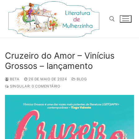
Pular
para
o
conteúdo
Pesquisar por:
Cruzeiro do Amor – Vinícius
Grossos – lançamento
BETA
26 DE MAIO DE 2024
BLOG
SINGULAR: 0 COMENTÁRIO