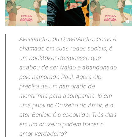
Alessandro, ou QueerAndro, como é
chamado em suas redes sociais, é
um booktoker de sucesso que
acabou de ser traído e abandonado
pelo namorado Raul. Agora ele
precisa de um namorado de
mentirinha para acompanhá-lo em
uma publi no Cruzeiro do Amor, e o
ator Benício é o escolhido. Três dias
em um cruzeiro podem trazer o
amor verdadeiro?