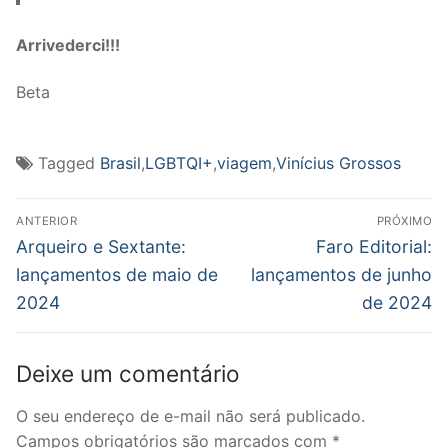
Arrivederci!!!
Beta
Tagged
Brasil
,
LGBTQI+
,
viagem
,
Vinícius Grossos
Navegação
ANTERIOR
PRÓXIMO
de
Post
Próximo
Arqueiro e Sextante:
Faro Editorial:
anterior:
post:
Post
lançamentos de maio de
lançamentos de junho
2024
de 2024
Deixe um comentário
O seu endereço de e-mail não será publicado.
Campos obrigatórios são marcados com
*