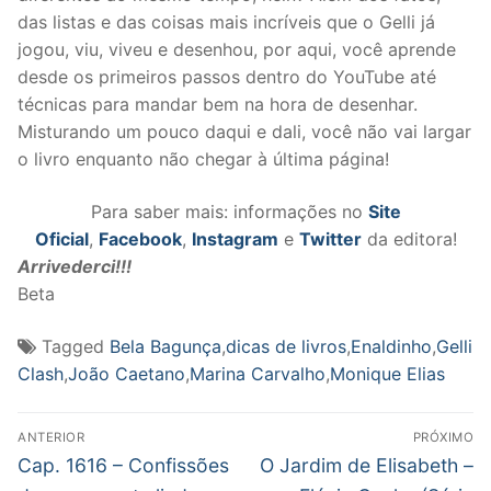
das listas e das coisas mais incríveis que o Gelli já
jogou, viu, viveu e desenhou, por aqui, você aprende
desde os primeiros passos dentro do YouTube até
técnicas para mandar bem na hora de desenhar.
Misturando um pouco daqui e dali, você não vai largar
o livro enquanto não chegar à última página!
Para saber mais: informações no
Site
Oficial
,
Facebook
,
Instagram
e
Twitter
da editora!
Arrivederci!!!
Beta
Tagged
Bela Bagunça
,
dicas de livros
,
Enaldinho
,
Gelli
Clash
,
João Caetano
,
Marina Carvalho
,
Monique Elias
Navegação
ANTERIOR
PRÓXIMO
de
Post
Próximo
Cap. 1616 – Confissões
O Jardim de Elisabeth –
anterior:
post: