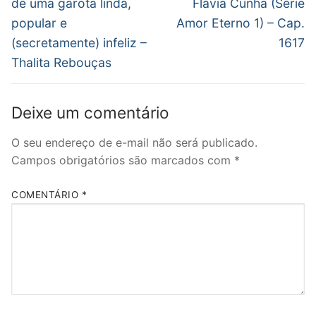
Post
de uma garota linda,
Flávia Cunha (Série
popular e
Amor Eterno 1) – Cap.
(secretamente) infeliz –
1617
Thalita Rebouças
Deixe um comentário
O seu endereço de e-mail não será publicado.
Campos obrigatórios são marcados com
*
COMENTÁRIO
*