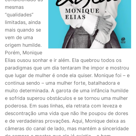
mesmas
“qualidades”
limitadas, ainda
mais quando se
vem de uma
origem humilde.
Porém, Monique
Elias ousou sonhar e ir além. Ela quebrou todos os
paradigmas que um dia tentaram lhe impor e mostrou
que lugar de mulher é onde ela quiser. Monique foi – e
continua sendo – uma mulher forte, batalhadora e
muito determinada. A garota de uma infância humilde
e sofrida superou obstáculos e se tornou uma mulher
poderosa. Em suas linhas, ela retrata com leveza e
descontração uma vida que não lhe poupou de dores
e de verdadeiras provações. Aqui, Monique deixa as
câmeras do canal de lado, mas mantém a sinceridade
de sempre e mostra que ela já existia – e bem