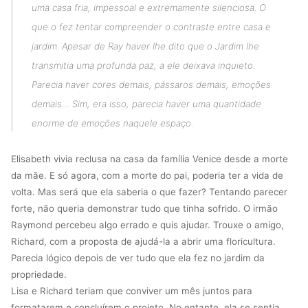
uma casa fria, impessoal e extremamente silenciosa. O
que o fez tentar compreender o contraste entre casa e
jardim. Apesar de Ray haver lhe dito que o Jardim lhe
transmitia uma profunda paz, a ele deixava inquieto.
Parecia haver cores demais, pássaros demais, emoções
demais… Sim, era isso, parecia haver uma quantidade
enorme de emoções naquele espaço.
Elisabeth vivia reclusa na casa da família Venice desde a morte
da mãe. E só agora, com a morte do pai, poderia ter a vida de
volta. Mas será que ela saberia o que fazer? Tentando parecer
forte, não queria demonstrar tudo que tinha sofrido. O irmão
Raymond percebeu algo errado e quis ajudar. Trouxe o amigo,
Richard, com a proposta de ajudá-la a abrir uma floricultura.
Parecia lógico depois de ver tudo que ela fez no jardim da
propriedade.
Lisa e Richard teriam que conviver um mês juntos para
formatarem e concluírem o projeto. No entanto, ela se sentia