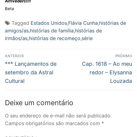
Arrivederci!!!
Beta
Tagged
Estados Unidos
,
Flávia Cunha
,
histórias de
amigos/as
,
histórias de família
,
histórias de
irmãos/as
,
histórias de recomeço
,
série
Navegação
ANTERIOR
PRÓXIMO
de
Post
Próximo
*** Lançamentos de
Cap. 1618 – Ao meu
anterior:
post:
Post
setembro da Astral
redor – Elysanna
Cultural
Louzada
Deixe um comentário
O seu endereço de e-mail não será publicado.
Campos obrigatórios são marcados com
*