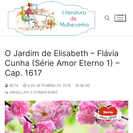
Pular
para
o
conteúdo
Pesquisar por:
O Jardim de Elisabeth – Flávia
Cunha (Série Amor Eterno 1) –
Cap. 1617
BETA
4 DE SETEMBRO DE 2019
BLOG
SINGULAR: 0 COMENTÁRIO