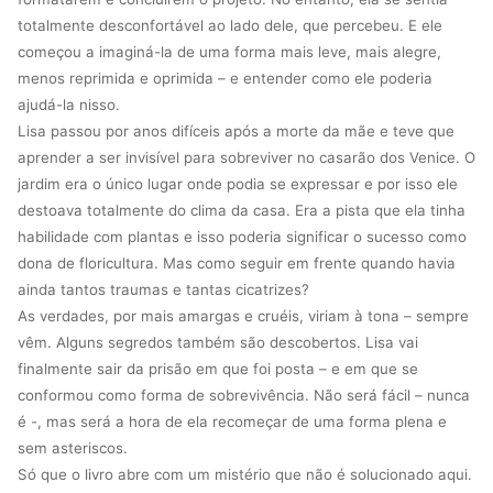
totalmente desconfortável ao lado dele, que percebeu. E ele
começou a imaginá-la de uma forma mais leve, mais alegre,
menos reprimida e oprimida – e entender como ele poderia
ajudá-la nisso.
Lisa passou por anos difíceis após a morte da mãe e teve que
aprender a ser invisível para sobreviver no casarão dos Venice. O
jardim era o único lugar onde podia se expressar e por isso ele
destoava totalmente do clima da casa. Era a pista que ela tinha
habilidade com plantas e isso poderia significar o sucesso como
dona de floricultura. Mas como seguir em frente quando havia
ainda tantos traumas e tantas cicatrizes?
As verdades, por mais amargas e cruéis, viriam à tona – sempre
vêm. Alguns segredos também são descobertos. Lisa vai
finalmente sair da prisão em que foi posta – e em que se
conformou como forma de sobrevivência. Não será fácil – nunca
é -, mas será a hora de ela recomeçar de uma forma plena e
sem asteriscos.
Só que o livro abre com um mistério que não é solucionado aqui.