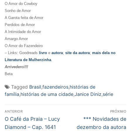
O Amor do Cowboy
Sonho de Amor
A Garota feita de Amor
Perdidos de Amor
A Intimidade do Amor
Amargo Amor
O Amor do Fazendeiro
– Links: Goodreads
livro
e
autora
;
site da autora
;
mais dela no
Literatura de Mulherzinha
.
Arrivederci!!!
Beta
Tagged
Brasil
,
fazendeiros
,
histórias de
família
,
histórias de uma cidade
,
Janice Diniz
,
série
Navegação
ANTERIOR
PRÓXIMO
de
Post
Próximo
O Café da Praia – Lucy
*** Novidades de
anterior:
post:
Post
Diamond – Cap. 1641
dezembro da autora