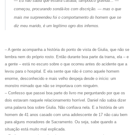
— Eu não sabia que estava casada, tampouco grávida… —
começou, procurando sondá-los com discrição. — mas o que
mais me surpreendeu foi o comportamento do homem que se
diz meu marido, é um legítimo ogro dos infernos.
– A gente acompanha a história do ponto de vista de Giulia, que não se
lembra nem do próprio rosto. Então durante boa parte da trama, ela – e
a gente – está no escuro sobre o que ocorreu antes do acidente que a
levou para o hospital. E ela sente que não é como aquele homem
enorme, desconhecido e mais velho despeja desde o início: um
monstro mimado que não se importava com ninguém.
– Confesso que passei boa parte do livro me perguntando por que os
dois estavam naquele relacionamento horrível. Daniel não sabia dizer
uma palavra boa sobre Giulia. Não confiava nela. E a história de um
homem de 41 anos casado com uma adolescente de 17 não caiu bem
para alguns moradores de Sacramento. Ou seja, sabe quando a
situação está muito mal explicada.