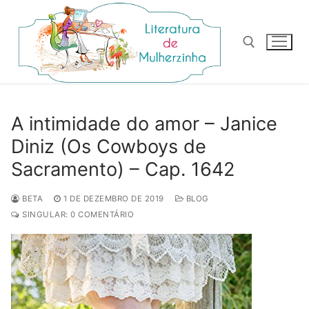
Pular
para
o
conteúdo
Pesquisar por:
A intimidade do amor – Janice
Diniz (Os Cowboys de
Sacramento) – Cap. 1642
BETA
1 DE DEZEMBRO DE 2019
BLOG
SINGULAR: 0 COMENTÁRIO