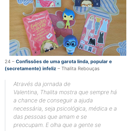
24 –
Confissões de uma garota linda, popular e
(secretamente) infeliz
– Thalita Rebouças
Através da jornada de
Valentina, Thalita mostra que sempre há
a chance de conseguir a ajuda
necessária, seja psicológica, médica e a
das pessoas que amam e se
preocupam. E olha que a gente se