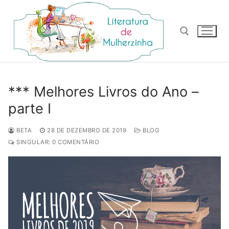
Pular
para
o
conteúdo
Pesquisar por:
*** Melhores Livros do Ano –
parte I
BETA
28 DE DEZEMBRO DE 2019
BLOG
SINGULAR: 0 COMENTÁRIO