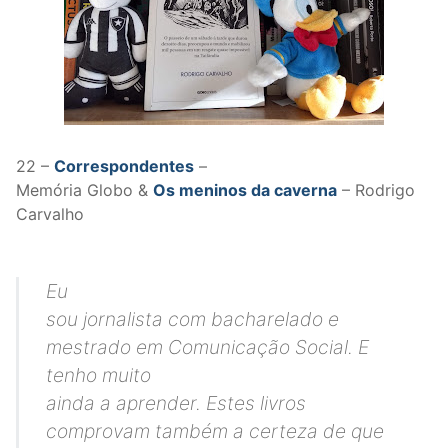
22 –
Correspondentes
–
Memória Globo &
Os meninos da caverna
– Rodrigo
Carvalho
Eu
sou jornalista com bacharelado e
mestrado em Comunicação Social. E
tenho muito
ainda a aprender. Estes livros
comprovam também
a certeza de que