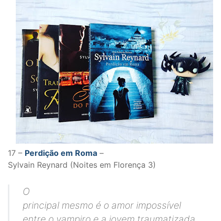
17 –
Perdição em Roma
–
Sylvain Reynard (Noites em Florença 3)
O
principal mesmo é o amor impossível
entre o vampiro e a jovem traumatizada