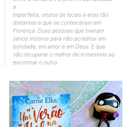
e
imperfeita, vindos de locais e eras tão
distantes e que se conheceram em
Florença. Duas pessoas que tiveram
sérios motivos para não acreditar em
bondade, em amor e em Deus. E que
vão recuperar o melhor de si mesmos ao
encontrar o outro.