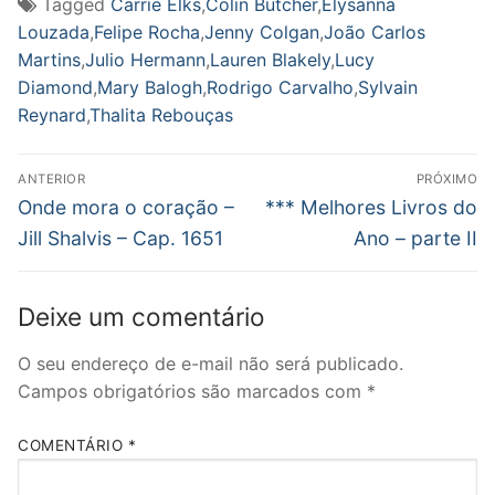
Tagged
Carrie Elks
,
Colin Butcher
,
Elysanna
Louzada
,
Felipe Rocha
,
Jenny Colgan
,
João Carlos
Martins
,
Julio Hermann
,
Lauren Blakely
,
Lucy
Diamond
,
Mary Balogh
,
Rodrigo Carvalho
,
Sylvain
Reynard
,
Thalita Rebouças
Navegação
ANTERIOR
PRÓXIMO
de
Post
Próximo
Onde mora o coração –
*** Melhores Livros do
anterior:
post:
Post
Jill Shalvis – Cap. 1651
Ano – parte II
Deixe um comentário
O seu endereço de e-mail não será publicado.
Campos obrigatórios são marcados com
*
COMENTÁRIO
*