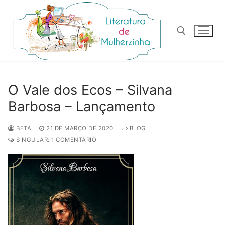
Pular
para
o
conteúdo
Pesquisar por:
O Vale dos Ecos – Silvana
Barbosa – Lançamento
BETA
21 DE MARÇO DE 2020
BLOG
SINGULAR: 1 COMENTÁRIO