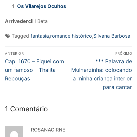
Os Vilarejos Ocultos
Arrivederci
!!! Beta
Tagged
fantasia
,
romance histórico
,
Silvana Barbosa
Navegação
ANTERIOR
PRÓXIMO
de
Post
Próximo
Cap. 1670 – Fiquei com
*** Palavra de
anterior:
post:
Post
um famoso – Thalita
Mulherzinha: colocando
Rebouças
a minha criança interior
para cantar
1 Comentário
ROSANACIRNE