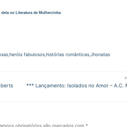
 dela no Literatura de Mulherzinha
.
osas
,
heróis fabulosos
,
histórias românticas
,
Jhonatas
P
Próximo
oberts
*** Lançamento: Isolados no Amor – A.C.
post:
ampos obrigatórios são marcados com
*