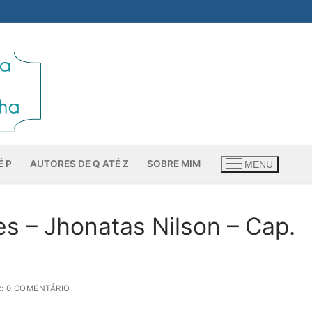
É P
AUTORES DE Q ATÉ Z
SOBRE MIM
MENU
es – Jhonatas Nilson – Cap.
: 0 COMENTÁRIO