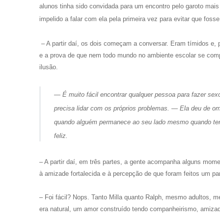
alunos tinha sido convidada para um encontro pelo garoto mais
impelido a falar com ela pela primeira vez para evitar que fos
– A partir daí, os dois começam a conversar. Eram tímidos e, 
e a prova de que nem todo mundo no ambiente escolar se com
ilusão.
— É muito fácil encontrar qualquer pessoa para fazer se
precisa lidar com os próprios problemas. — Ela deu de o
quando alguém permanece ao seu lado mesmo quando tem a 
feliz.
– A partir daí, em três partes, a gente acompanha alguns mome
à amizade fortalecida e à percepção de que foram feitos um par
– Foi fácil? Nops. Tanto Milla quanto Ralph, mesmo adultos, m
era natural, um amor construído tendo companheirismo, amizad