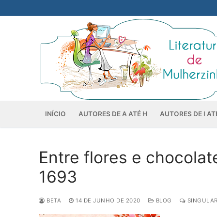
Pular
para
o
conteúdo
INÍCIO
AUTORES DE A ATÉ H
AUTORES DE I AT
Entre flores e chocolat
1693
BETA
14 DE JUNHO DE 2020
BLOG
SINGULAR