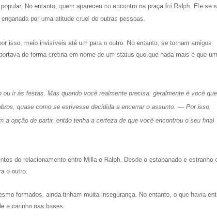
 popular. No entanto, quem apareceu no encontro na praça foi Ralph. Ele se s
se enganada por uma atitude cruel de outras pessoas.
por isso, meio invisíveis até um para o outro. No entanto, se tornam amigos
portava de forma cretina em nome de um status quo que nada mais é que u
xo ou ir às festas. Mas quando você realmente precisa, geralmente é você qu
mbros, quase como se estivesse decidida a encerrar o assunto. — Por isso,
opção de partir, então tenha a certeza de que você encontrou o seu final
ntos do relacionamento entre Milla e Ralph.
Desde o estabanado e estranho
a o outro.
esmo formados, ainda tinham muita insegurança. No entanto, o que havia ent
e e carinho nas bases.