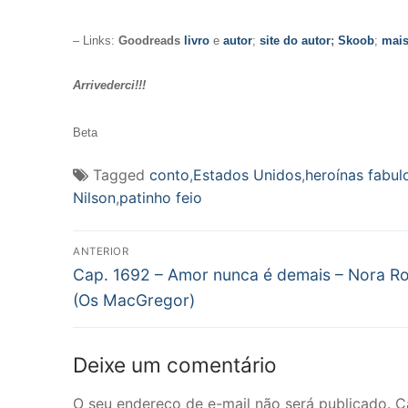
– Links:
Goodreads
livro
e
autor
;
site do autor
;
Skoob
;
mais
Arrivederci!!
!
Beta
Tagged
conto
,
Estados Unidos
,
heroínas fabul
Nilson
,
patinho feio
Navegação
ANTERIOR
Post
de
Cap. 1692 – Amor nunca é demais – Nora R
anterior:
(Os MacGregor)
Post
Deixe um comentário
O seu endereço de e-mail não será publicado.
C