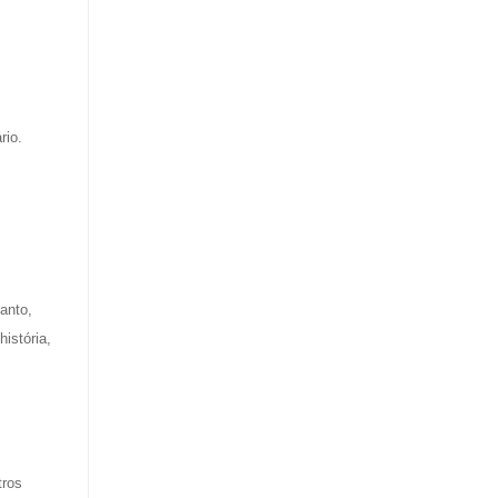
rio.
anto,
istória,
tros