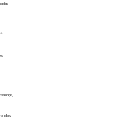
entiu
ma
em
 começo,
re eles