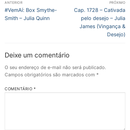
Navegação
ANTERIOR
PRÓXIMO
de
Post
Próximo
#VemAí: Box Smythe-
Cap. 1728 – Cativada
anterior:
post:
Post
Smith – Julia Quinn
pelo desejo – Julia
James (Vingança &
Desejo)
Deixe um comentário
O seu endereço de e-mail não será publicado.
Campos obrigatórios são marcados com
*
COMENTÁRIO
*