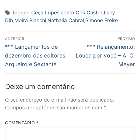
Tagged
Ceça Lopes
,
conto
,
Cris Castro
,
Lucy
Dib
,
Moira Bianchi
,
Nathalia Cabral
,
Simone Freire
Navegação
ANTERIOR
PRÓXIMO
de
Post
Próximo
*** Lançamentos de
*** Relançamento:
anterior:
post:
Post
dezembro das editoras
Louca por você – A. C.
Arqueiro e Sextante
Meyer
Deixe um comentário
O seu endereço de e-mail não será publicado.
Campos obrigatórios são marcados com
*
COMENTÁRIO
*