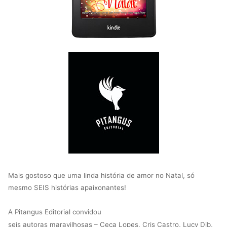
Mais gostoso que uma linda história de amor no Natal, só
mesmo SEIS
histórias apaixonantes!
A Pitangus Editorial convidou
seis autoras maravilhosas –
Ceça Lopes, Cris Castro, Lucy Dib,