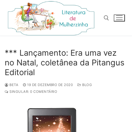
Pular
para
o
conteúdo
Pesquisar por:
*** Lançamento: Era uma vez
no Natal, coletânea da Pitangus
Editorial
BETA
19 DE DEZEMBRO DE 2020
BLOG
SINGULAR: 0 COMENTÁRIO