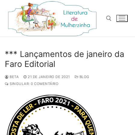
Pular
para
o
conteúdo
Pesquisar por:
*** Lançamentos de janeiro da
Faro Editorial
BETA
21 DE JANEIRO DE 2021
BLOG
SINGULAR: 0 COMENTÁRIO