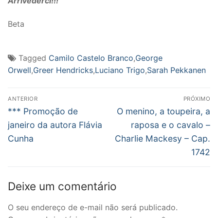
Arrivederci!!!
Beta
Tagged
Camilo Castelo Branco
,
George
Orwell
,
Greer Hendricks
,
Luciano Trigo
,
Sarah Pekkanen
Navegação
ANTERIOR
PRÓXIMO
de
Post
Próximo
*** Promoção de
O menino, a toupeira, a
anterior:
post:
Post
janeiro da autora Flávia
raposa e o cavalo –
Cunha
Charlie Mackesy – Cap.
1742
Deixe um comentário
O seu endereço de e-mail não será publicado.