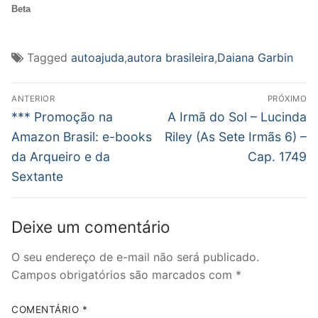
Beta
Tagged
autoajuda
,
autora brasileira
,
Daiana Garbin
Navegação
ANTERIOR
PRÓXIMO
de
Post
Próximo
*** Promoção na
A Irmã do Sol – Lucinda
anterior:
post:
Post
Amazon Brasil: e-books
Riley (As Sete Irmãs 6) –
da Arqueiro e da
Cap. 1749
Sextante
Deixe um comentário
O seu endereço de e-mail não será publicado.
Campos obrigatórios são marcados com
*
COMENTÁRIO
*