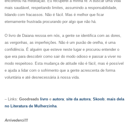
encontrou na meditação. Eu recuperei a minha fé. A buscar uma vida
mais saudável, respeitando limites, assumindo a responsabilidade,
lidando com fracassos. Não é fácil. Mas é melhor que ficar
eternamente frustrada procurando por algo que não há.
O livro de Daiana ressoa em nós, a gente se identifica com as dores,
as vergonhas, as imperfeições. Não é um puxão de orelha, é uma
confidência. É alguém que esteve neste lugar e procurou entender o
que era para descobrir como sair do modo odioso e passar a viver no
modo respeitoso. Esta mudança de atitude não é fácil, mas é possível
e ajuda a lidar com o sofrimento que a gente acrescenta de forma
voluntária e até desnecessária à nossa vida.
– Links:
Goodreads
livro
e
autora
;
site da autora
;
Skoob
;
mais dela
no Literatura de Mulherzinha
.
Arrivederci!!!