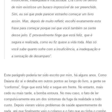
insuficiente, inadequada e fracassada. Era como se dentro
de mim existisse um buraco impossível de ser preenchido.
Sim, eu sei que pode parecer estranho começar um livro
assim. Mas, depois de muito refletir, escolhi exatamente esta
frase para começar porque sei que você também se sente
desse jeito. E provavelmente finge que está feliz, que é
segura e realizada, como eu fiz quase a vida toda. Mas só
você
sabe quanto sofre com a insuficiência, a inadequação e
a sensação de desamparo”.
Este parágrafo poderia ter sido escrito por mim, há alguns anos. Como
Daiana diz aí e detalha em outros pontos ao longo do livro, a gente se
“conforma”, finge que está feliz e segue em frente. No entanto, mais
cedo ou mais tarde, a bomba estoura. No meu caso, o fato de ler
compulsivamente era um dos sintomas da fuga da realidade a todo
custo. Depois vieram vários problemas de saúde aparentemente do
nada, até que finalmente veio o colapso e o fato que eu tinha o combo