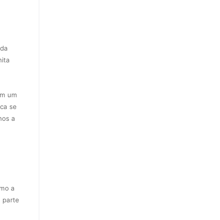
 da
ita
 em um
nca se
nos a
omo a
 parte