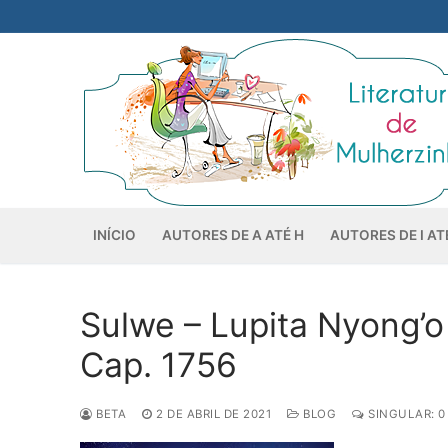
Pular
para
o
conteúdo
INÍCIO
AUTORES DE A ATÉ H
AUTORES DE I AT
Sulwe – Lupita Nyong’o 
Cap. 1756
BETA
2 DE ABRIL DE 2021
BLOG
SINGULAR: 0