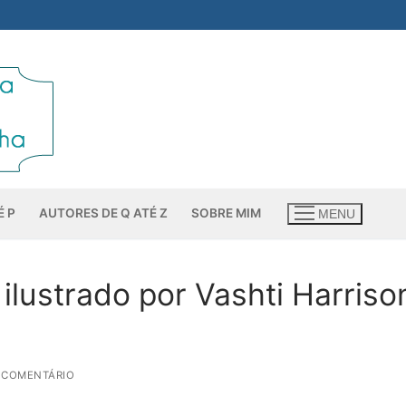
É P
AUTORES DE Q ATÉ Z
SOBRE MIM
MENU
ilustrado por Vashti Harriso
 COMENTÁRIO