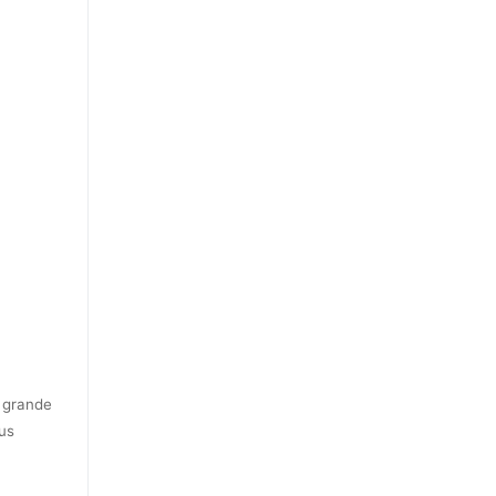
a grande
us