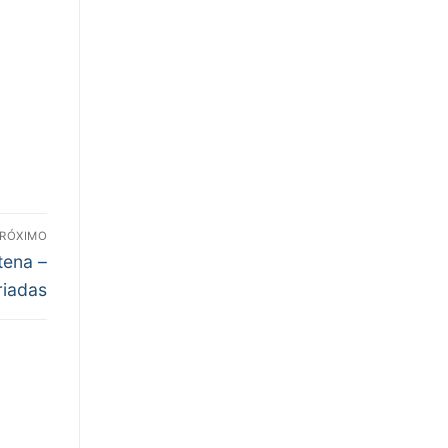
RÓXIMO
tena –
riadas