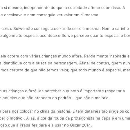
 em si mesmo, independente do que a sociedade afirme sobre isso. A
 se encaixava e nem conseguia ver valor em si mesma.
a coisa. Sulwe não conseguiu deixar de ser ela mesma. Nem o carinho
 algo muito especial acontece e Sulwe percebe quanto especial e bon
e ela ocorre com várias crianças mundo afora. Parcialmente inspirada
 se identifique com a busca da personagem. Afinal de contas, quem nu
mos certeza de que não temos valor, que todo mundo é especial, me
om as crianças e fazê-las perceber o quanto é importante respeitar a
nte aquelas que não atendem ao padrão – que são a maioria.
m para nos colocar no clima da história. E tem detalhes tão singelos c
der o motivo). Aliás, a cor da roupa da protagonista na capa e em uma
lhoso que a Prada fez para ela usar no Oscar 2014.