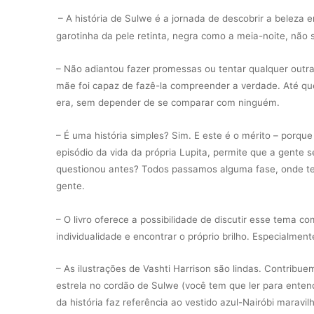
– A história de Sulwe é a jornada de descobrir a beleza
garotinha da pele retinta, negra como a meia-noite, não
– Não adiantou fazer promessas ou tentar qualquer outr
mãe foi capaz de fazê-la compreender a verdade. Até que
era, sem depender de se comparar com ninguém.
– É uma história simples? Sim. E este é o mérito – porqu
episódio da vida da própria Lupita, permite que a gente
questionou antes? Todos passamos alguma fase, onde te
gente.
– O livro oferece a possibilidade de discutir esse tema c
individualidade e encontrar o próprio brilho. Especialme
– As ilustrações de Vashti Harrison são lindas. Contribue
estrela no cordão de Sulwe (você tem que ler para enten
da história faz referência ao vestido azul-Nairóbi maravi