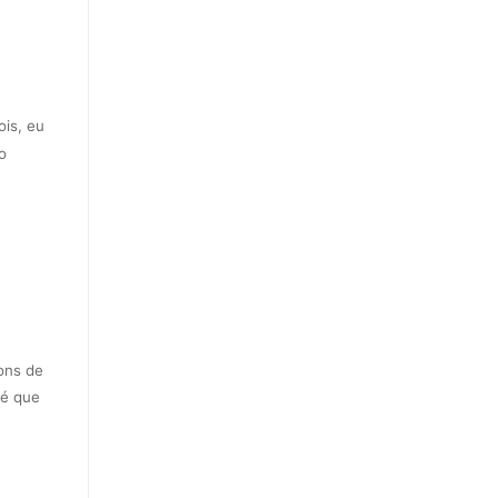
is, eu
o
ons de
té que