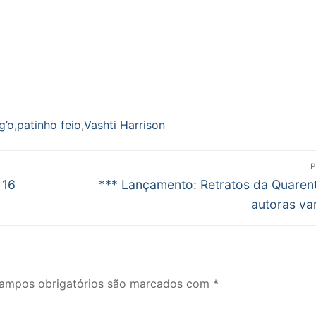
g’o
,
patinho feio
,
Vashti Harrison
P
Próximo
 16
*** Lançamento: Retratos da Quaren
post:
autoras va
ampos obrigatórios são marcados com
*