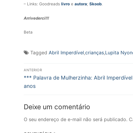
– Links: Goodreads
livro
e
autora
;
Skoob
.
Arrivederci!!!
Beta
Tagged
Abril Imperdível
,
crianças
,
Lupita Nyon
Navegação
ANTERIOR
Post
de
*** Palavra de Mulherzinha: Abril Imperdível
anterior:
anos
Post
Deixe um comentário
O seu endereço de e-mail não será publicado.
C