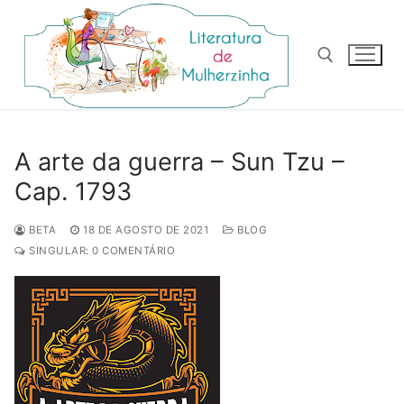
Pular
para
o
conteúdo
Pesquisar por:
A arte da guerra – Sun Tzu –
Cap. 1793
BETA
18 DE AGOSTO DE 2021
BLOG
SINGULAR: 0 COMENTÁRIO