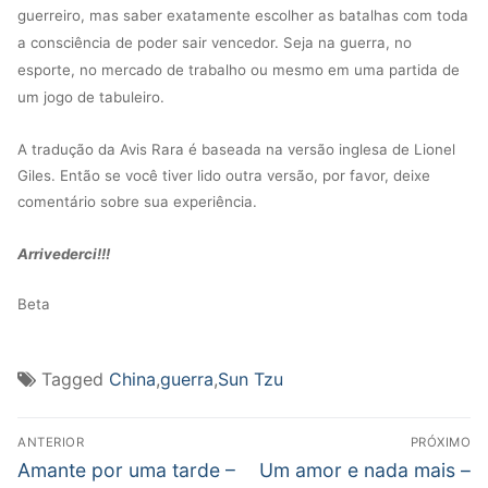
guerreiro, mas saber exatamente escolher as batalhas com toda
a consciência de poder sair vencedor. Seja na guerra, no
esporte, no mercado de trabalho ou mesmo em uma partida de
um jogo de tabuleiro.
A tradução da Avis Rara é baseada na versão inglesa de Lionel
Giles. Então se você tiver lido outra versão, por favor, deixe
comentário sobre sua experiência.
Arrivederci!!!
Beta
Tagged
China
,
guerra
,
Sun Tzu
Navegação
ANTERIOR
PRÓXIMO
de
Post
Próximo
Amante por uma tarde –
Um amor e nada mais –