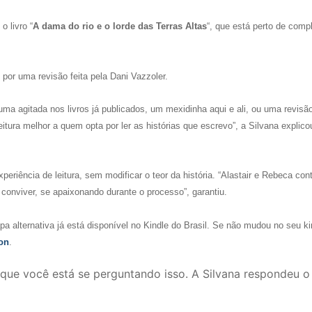
 livro “
A dama do rio e o lorde das Terras Altas
“, que está perto de compl
 por uma revisão feita pela Dani Vazzoler.
 agitada nos livros já publicados, um mexidinha aqui e ali, ou uma revisã
itura melhor a quem opta por ler as histórias que escrevo”, a Silvana explico
riência de leitura, sem modificar o teor da história. “Alastair e Rebeca co
onviver, se apaixonando durante o processo”, garantiu.
pa alternativa já está disponível no Kindle do Brasil. Se não mudou no seu ki
on
.
 que você está se perguntando isso. A Silvana respondeu o