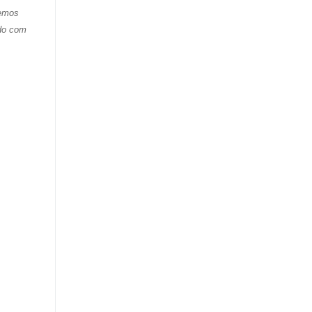
bemos
ndo com