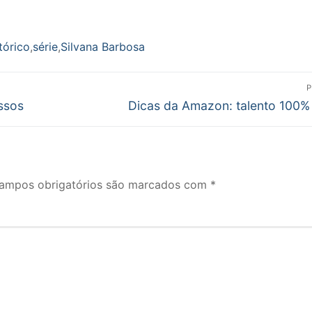
tórico
,
série
,
Silvana Barbosa
P
Próximo
ssos
Dicas da Amazon: talento 100% 
post:
ampos obrigatórios são marcados com
*