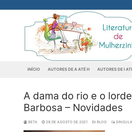
Pular
para
o
conteúdo
INÍCIO
AUTORES DE A ATÉ H
AUTORES DE I AT
A dama do rio e o lorde
Barbosa – Novidades
BETA
28 DE AGOSTO DE 2021
BLOG
SINGULA