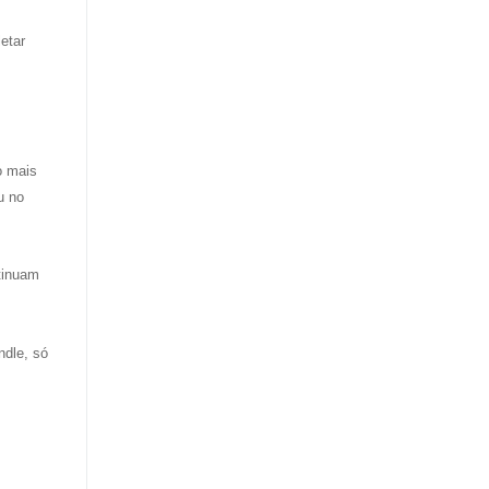
etar
o mais
u no
ntinuam
ndle, só