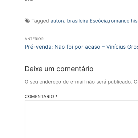
Tagged
autora brasileira
,
Escócia
,
romance his
Navegação
ANTERIOR
Post
de
Pré-venda: Não foi por acaso – Vinícius Gro
anterior:
Post
Deixe um comentário
O seu endereço de e-mail não será publicado.
C
COMENTÁRIO
*