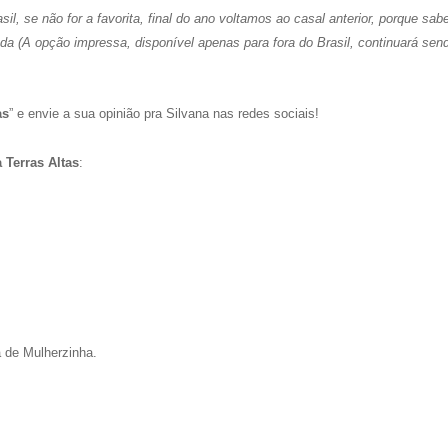
asil, se não for a favorita, final do ano voltamos ao casal anterior, porque sa
a (A opção impressa, disponível apenas para fora do Brasil, continuará se
as
” e envie a sua opinião pra Silvana nas redes sociais!
 Terras Altas
:
a de Mulherzinha.