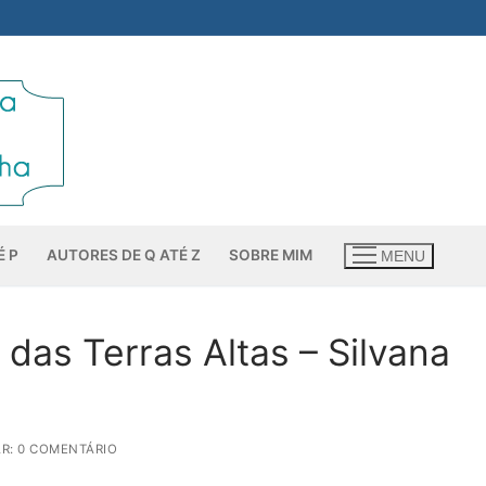
É P
AUTORES DE Q ATÉ Z
SOBRE MIM
MENU
 das Terras Altas – Silvana
R: 0 COMENTÁRIO