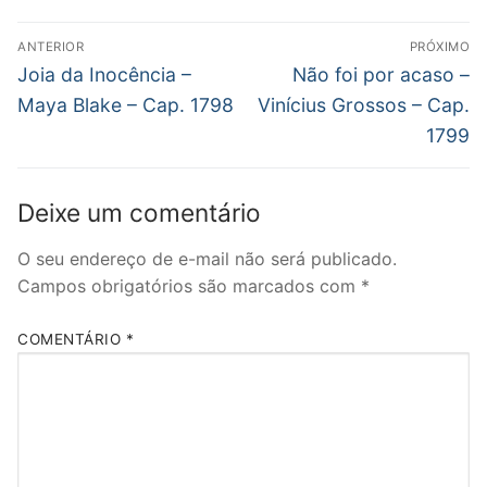
Navegação
ANTERIOR
PRÓXIMO
de
Post
Próximo
Joia da Inocência –
Não foi por acaso –
anterior:
post:
Post
Maya Blake – Cap. 1798
Vinícius Grossos – Cap.
1799
Deixe um comentário
O seu endereço de e-mail não será publicado.
Campos obrigatórios são marcados com
*
COMENTÁRIO
*