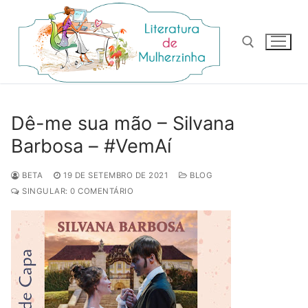
Pular
para
o
conteúdo
Pesquisar por:
Dê-me sua mão – Silvana
Barbosa – #VemAí
BETA
19 DE SETEMBRO DE 2021
BLOG
SINGULAR: 0 COMENTÁRIO