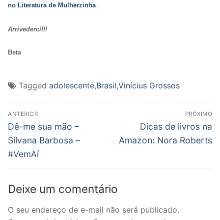
no Literatura de Mulherzinha
.
Arrivederci!!!
Beta
Tagged
adolescente
,
Brasil
,
Vinícius Grossos
Navegação
ANTERIOR
PRÓXIMO
de
Post
Próximo
Dê-me sua mão –
Dicas de livros na
anterior:
post:
Post
Silvana Barbosa –
Amazon: Nora Roberts
#VemAí
Deixe um comentário
O seu endereço de e-mail não será publicado.