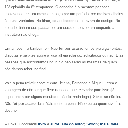
que eu mais amei assistir – E.R. (Plantão Médico):
Secrets & Lies
, o
16º episódio da 8ª temporada. O conceito é o mesmo: pessoas
convivendo em um mesmo espaço por um período, por motivos alheios
às suas vontades. No filme, os adolescentes estavam de castigo. No
seriado, tinham que passar por um curso e conversam enquanto a
instrutora não chega.
Em ambos – e também em
Não foi por acaso
, temos prejulgamentos,
disputas e palpites sobre a vida alheia rolando, solicitados ou não. E as
pessoas que encontramos no início não serão as mesmas de quem
nós damos tchau no final.
Vale a pena refletir sobre e com Helena, Fernando e Miguel – com a
vantagem de não ter que ficar trancada num elevador para isso (já
fiquei presa por alguns minutos e não foi nada legal). Sério: se não leu
Não foi por acaso
, leia. Vale muito a pena. Não sou eu quem diz. É o
destino.
– Links: Goodreads
livro
e
autor
;
site do autor
;
Skoob
;
mais dele