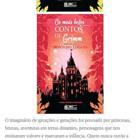
O imaginário de gerações e gerações foi povoado por princesas,
bruxas, aventuras em terras distantes, personagens que nos
ensinaram valores e marcaram a infância. Quem nunca ouviu a