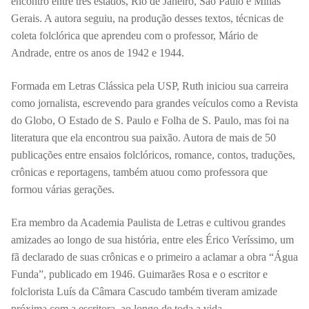
encontro entre três estados, Rio de Janeiro, São Paulo e Minas
Gerais. A autora seguiu, na produção desses textos, técnicas de
coleta folclórica que aprendeu com o professor, Mário de
Andrade, entre os anos de 1942 e 1944.
Formada em Letras Clássica pela USP, Ruth iniciou sua carreira
como jornalista, escrevendo para grandes veículos como a Revista
do Globo, O Estado de S. Paulo e Folha de S. Paulo, mas foi na
literatura que ela encontrou sua paixão. Autora de mais de 50
publicações entre ensaios folclóricos, romance, contos, traduções,
crônicas e reportagens, também atuou como professora que
formou várias gerações.
Era membro da Academia Paulista de Letras e cultivou grandes
amizades ao longo de sua história, entre eles Érico Veríssimo, um
fã declarado de suas crônicas e o primeiro a aclamar a obra “Água
Funda”, publicado em 1946. Guimarães Rosa e o escritor e
folclorista Luís da Câmara Cascudo também tiveram amizade
próxima com a escritora, ao longo de toda a vida.