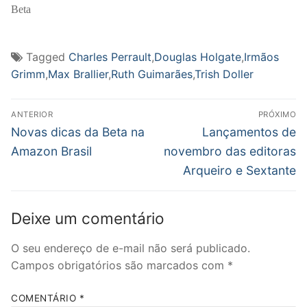
Beta
Tagged
Charles Perrault
,
Douglas Holgate
,
Irmãos
Grimm
,
Max Brallier
,
Ruth Guimarães
,
Trish Doller
Navegação
ANTERIOR
PRÓXIMO
de
Post
Próximo
Novas dicas da Beta na
Lançamentos de
anterior:
post:
Post
Amazon Brasil
novembro das editoras
Arqueiro e Sextante
Deixe um comentário
O seu endereço de e-mail não será publicado.
Campos obrigatórios são marcados com
*
COMENTÁRIO
*