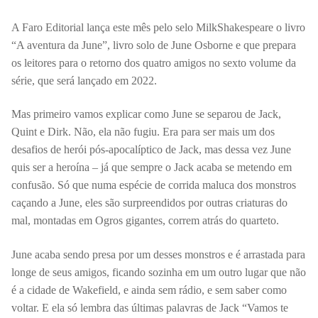
A Faro Editorial lança este mês pelo selo MilkShakespeare o livro
“A aventura da June”, livro solo de June Osborne e que prepara
os leitores para o retorno dos quatro amigos no sexto volume da
série, que será lançado em 2022.
Mas primeiro vamos explicar como June se separou de Jack,
Quint e Dirk. Não, ela não fugiu. Era para ser mais um dos
desafios de herói pós-apocalíptico de Jack, mas dessa vez June
quis ser a heroína – já que sempre o Jack acaba se metendo em
confusão. Só que numa espécie de corrida maluca dos monstros
caçando a June, eles são surpreendidos por outras criaturas do
mal, montadas em Ogros gigantes, correm atrás do quarteto.
June acaba sendo presa por um desses monstros e é arrastada para
longe de seus amigos, ficando sozinha em um outro lugar que não
é a cidade de Wakefield, e ainda sem rádio, e sem saber como
voltar. E ela só lembra das últimas palavras de Jack “Vamos te