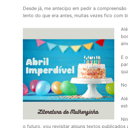
Desde já, me antecipo em pedir a compreensão 
lento do que era antes, muitas vezes fico com b
Alé
bom
ain
E o
par
qua
No 
Alé
est
Nin
o futuro, vou revisitar alguns textos publicados