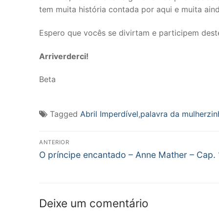
tem muita história contada por aqui e muita ain
Espero que vocês se divirtam e participem dest
Arriverderci!
Beta
Tagged
Abril Imperdível
,
palavra da mulherzin
Navegação
ANTERIOR
Post
de
O príncipe encantado – Anne Mather – Cap.
anterior:
Post
Deixe um comentário