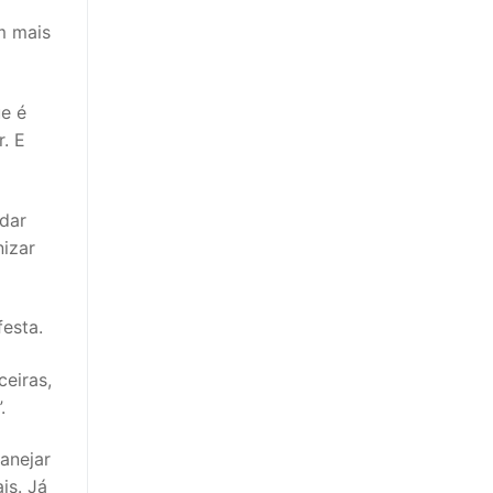
m mais
ue é
. E
dar
izar
esta.
ceiras,
.
anejar
is. Já