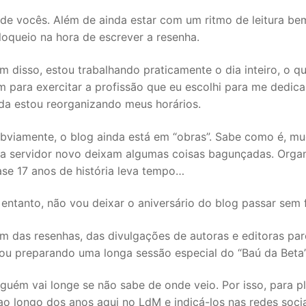
de vocês. Além de ainda estar com um ritmo de leitura be
loqueio na hora de escrever a resenha.
m disso, estou trabalhando praticamente o dia inteiro, o q
 para exercitar a profissão que eu escolhi para me dedicar
da estou reorganizando meus horários.
bviamente, o blog ainda está em “obras”. Sabe como é, mu
a servidor novo deixam algumas coisas bagunçadas. Organ
se 17 anos de história leva tempo…
entanto, não vou deixar o aniversário do blog passar sem f
m das resenhas, das divulgações de autoras e editoras par
ou preparando uma longa sessão especial do “Baú da Beta”
guém vai longe se não sabe de onde veio. Por isso, para pl
 ao longo dos anos aqui no LdM e indicá-los nas redes socia