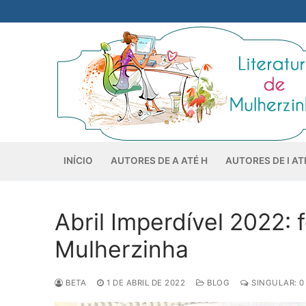
Pular
para
o
conteúdo
INÍCIO
AUTORES DE A ATÉ H
AUTORES DE I AT
Abril Imperdível 2022: 
Mulherzinha
BETA
1 DE ABRIL DE 2022
BLOG
SINGULAR: 0