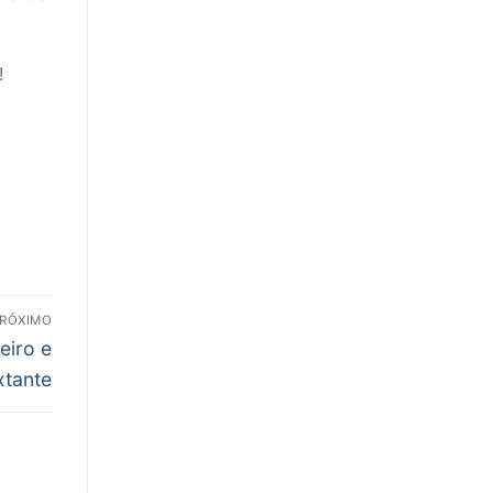
!
RÓXIMO
eiro e
xtante