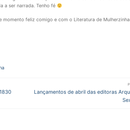
da a ser narrada. Tenho fé
e momento feliz comigo e com o Literatura de Mulherzinha
ha
P
Próximo
 1830
Lançamentos de abril das editoras Arqu
post:
Se