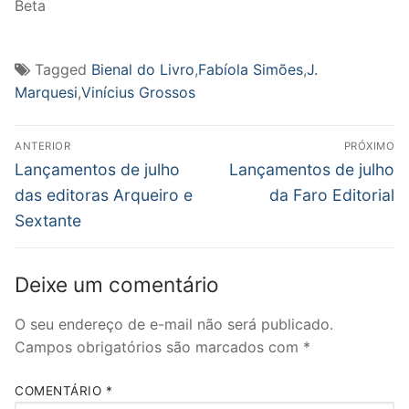
Beta
Tagged
Bienal do Livro
,
Fabíola Simões
,
J.
Marquesi
,
Vinícius Grossos
Navegação
ANTERIOR
PRÓXIMO
de
Post
Próximo
Lançamentos de julho
Lançamentos de julho
anterior:
post:
Post
das editoras Arqueiro e
da Faro Editorial
Sextante
Deixe um comentário
O seu endereço de e-mail não será publicado.
Campos obrigatórios são marcados com
*
COMENTÁRIO
*