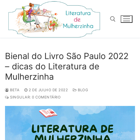
Pular
para
o
conteúdo
Pesquisar por:
Bienal do Livro São Paulo 2022
– dicas do Literatura de
Mulherzinha
BETA
2 DE JULHO DE 2022
BLOG
SINGULAR: 0 COMENTÁRIO