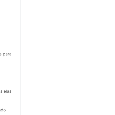
e para
s elas
ado