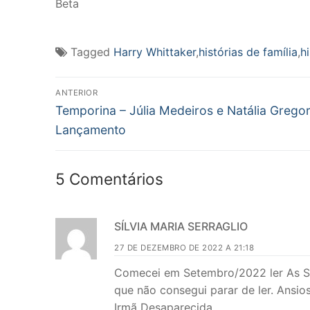
Beta
Tagged
Harry Whittaker
,
histórias de família
,
h
Navegação
ANTERIOR
Post
de
Temporina – Júlia Medeiros e Natália Gregori
anterior:
Lançamento
Post
5 Comentários
SÍLVIA MARIA SERRAGLIO
27 DE DEZEMBRO DE 2022 A 21:18
Comecei em Setembro/2022 ler As Sete 
que não consegui parar de ler. Ansios
Irmã Desaparecida.