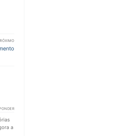
RÓXIMO
amento
PONDER
órias
gora a