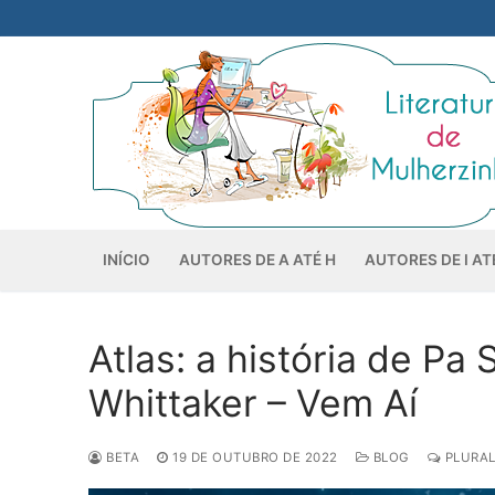
Pular
para
o
conteúdo
INÍCIO
AUTORES DE A ATÉ H
AUTORES DE I AT
Atlas: a história de Pa 
Whittaker – Vem Aí
BETA
19 DE OUTUBRO DE 2022
BLOG
PLURAL