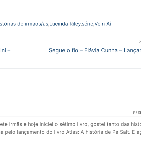
istórias de irmãos/as
,
Lucinda Riley
,
série
,
Vem Aí
P
Próximo
ni –
Segue o fio – Flávia Cunha – Lanç
post:
RES
Irmãs e hoje iniciei o sétimo livro, gostei tanto das hist
a pelo lançamento do livro Atlas: A história de Pa Salt. E a