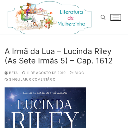
Pular
para
o
conteúdo
Pesquisar por:
A Irmã da Lua – Lucinda Riley
(As Sete Irmãs 5) – Cap. 1612
BETA
11 DE AGOSTO DE 2019
BLOG
SINGULAR: 0 COMENTÁRIO