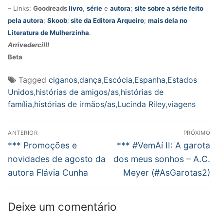
– Links:
Goodreads
livro
,
série
e
autora
;
site sobre a série feito
pela autora
;
Skoob
;
site da Editora Arqueiro
;
mais dela no
Literatura de Mulherzinha
.
Arrivederci!!!
Beta
Tagged
ciganos
,
dança
,
Escócia
,
Espanha
,
Estados
Unidos
,
histórias de amigos/as
,
histórias de
família
,
histórias de irmãos/as
,
Lucinda Riley
,
viagens
Navegação
ANTERIOR
PRÓXIMO
de
Post
Próximo
*** Promoções e
*** #VemAí II: A garota
anterior:
post:
Post
novidades de agosto da
dos meus sonhos – A.C.
autora Flávia Cunha
Meyer (#AsGarotas2)
Deixe um comentário