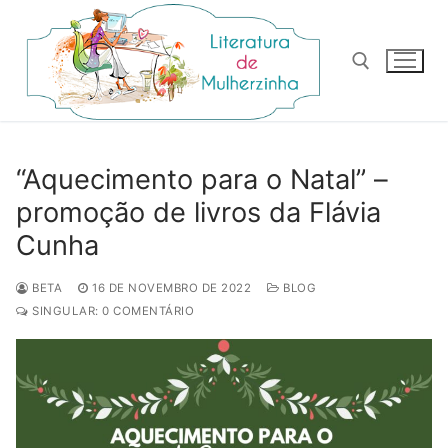
Pular
para
o
conteúdo
Pesquisar por:
“Aquecimento para o Natal” –
promoção de livros da Flávia
Cunha
BETA
16 DE NOVEMBRO DE 2022
BLOG
SINGULAR: 0 COMENTÁRIO