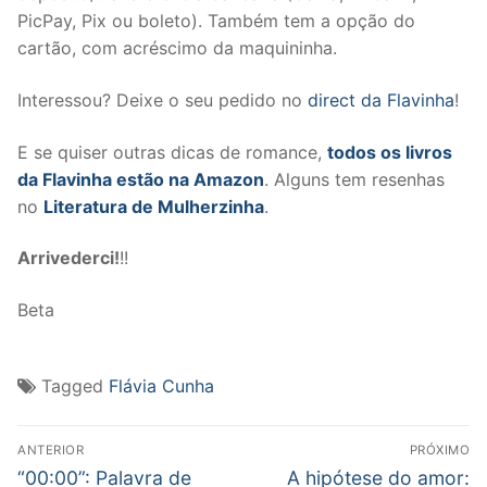
PicPay, Pix ou boleto). Também tem a opção do
cartão, com acréscimo da maquininha.
Interessou? Deixe o seu pedido no
direct da Flavinha
!
E se quiser outras dicas de romance,
todos os livros
da Flavinha estão na Amazon
. Alguns tem resenhas
no
Literatura de Mulherzinha
.
Arrivederci!
!!
Beta
Tagged
Flávia Cunha
Navegação
ANTERIOR
PRÓXIMO
de
Post
Próximo
“00:00”: Palavra de
A hipótese do amor: