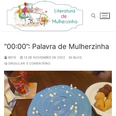
Pular
para
o
conteúdo
Pesquisar por:
“00:00”: Palavra de Mulherzinha
BETA
13 DE NOVEMBRO DE 2022
BLOG
SINGULAR: 0 COMENTÁRIO