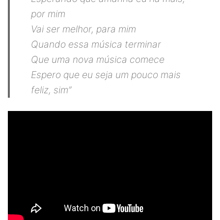
por mim
Vai ser melhor, para mim
Quando essa música terminar
Que uma nova música comece
Espero que eu seja um pouco mais
feliz, sim”