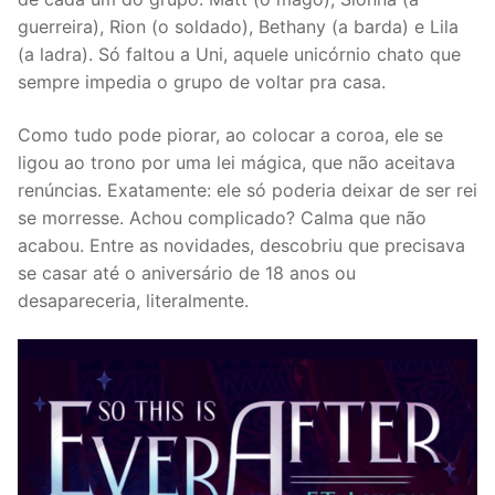
guerreira), Rion (o soldado), Bethany (a barda) e Lila
(a ladra). Só faltou a Uni, aquele unicórnio chato que
sempre impedia o grupo de voltar pra casa.
Como tudo pode piorar, ao colocar a coroa, ele se
ligou ao trono por uma lei mágica, que não aceitava
renúncias. Exatamente: ele só poderia deixar de ser rei
se morresse. Achou complicado? Calma que não
acabou. Entre as novidades, descobriu que precisava
se casar até o aniversário de 18 anos ou
desapareceria, literalmente.