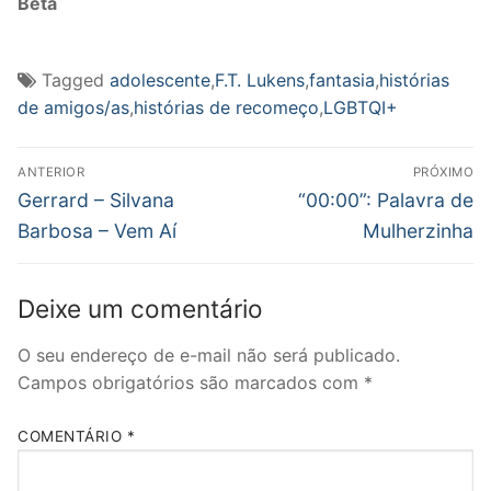
Beta
Tagged
adolescente
,
F.T. Lukens
,
fantasia
,
histórias
de amigos/as
,
histórias de recomeço
,
LGBTQI+
Navegação
ANTERIOR
PRÓXIMO
de
Post
Próximo
Gerrard – Silvana
“00:00”: Palavra de
anterior:
post:
Post
Barbosa – Vem Aí
Mulherzinha
Deixe um comentário
O seu endereço de e-mail não será publicado.
Campos obrigatórios são marcados com
*
COMENTÁRIO
*