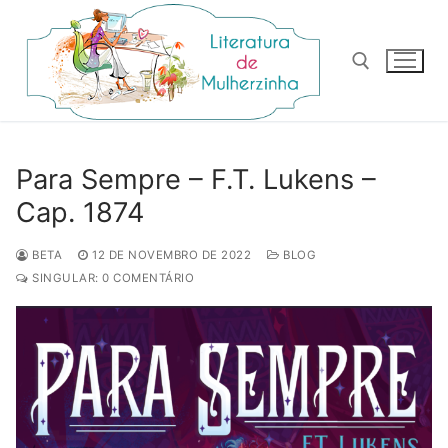
Pular
para
o
conteúdo
Pesquisar por:
Para Sempre – F.T. Lukens –
Cap. 1874
BETA
12 DE NOVEMBRO DE 2022
BLOG
SINGULAR: 0 COMENTÁRIO