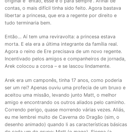
original é “então, esse é o para sempre”. Afinal de
contas, o mais difícil tinha sido feito. Agora bastava
libertar a princesa, que era a regente por direito e
tudo terminaria bem.
Então… Aí tem uma reviravolta: a princesa estava
morta. E ela era a última integrante da família real.
Agora o reino de Ere precisava de um novo regente.
Incentivado pelos amigos e companheiros de jornada,
Arek colocou a coroa – e se lascou lindamente.
Arek era um camponês, tinha 17 anos, como poderia
ser um rei? Apenas ouviu uma profecia de um bruxo e
aceitou uma missão, levando junto Matt, o melhor
amigo e encontrando os outros aliados pelo caminho.
Correndo perigo, quase morrendo várias vezes. Aliás,
eu me lembrei muito de Caverna do Dragão (sim, o
desenho animado) quando li as características básicas
de cada um do grupo: Matt (o mago), Sionna (a