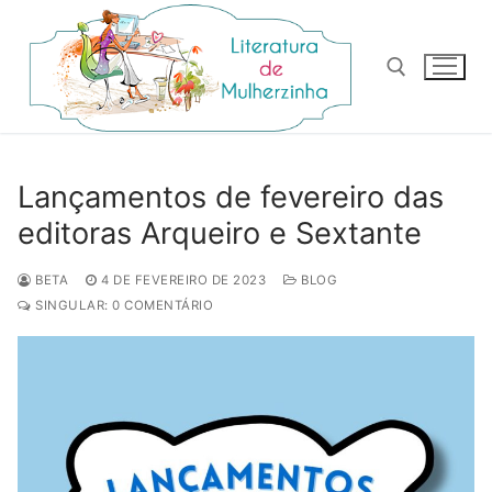
Pular
para
o
conteúdo
Pesquisar por:
Lançamentos de fevereiro das
editoras Arqueiro e Sextante
BETA
4 DE FEVEREIRO DE 2023
BLOG
SINGULAR: 0 COMENTÁRIO