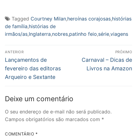
Tagged
Courtney Milan
,
heroínas corajosas
,
histórias
de família
,
histórias de
irmãos/as
,
Inglaterra
,
nobres
,
patinho feio
,
série
,
viagens
Navegação
ANTERIOR
PRÓXIMO
de
Post
Próximo
Lançamentos de
Carnaval – Dicas de
anterior:
post:
Post
fevereiro das editoras
Livros na Amazon
Arqueiro e Sextante
Deixe um comentário
O seu endereço de e-mail não será publicado.
Campos obrigatórios são marcados com
*
COMENTÁRIO
*