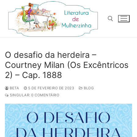
Pular
para
o
conteúdo
Pesquisar por:
O desafio da herdeira –
Courtney Milan (Os Excêntricos
2) – Cap. 1888
BETA
5 DE FEVEREIRO DE 2023
BLOG
SINGULAR: 0 COMENTÁRIO