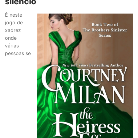
silêncio
É neste
jogo de
xadrez
onde
várias
pessoas se