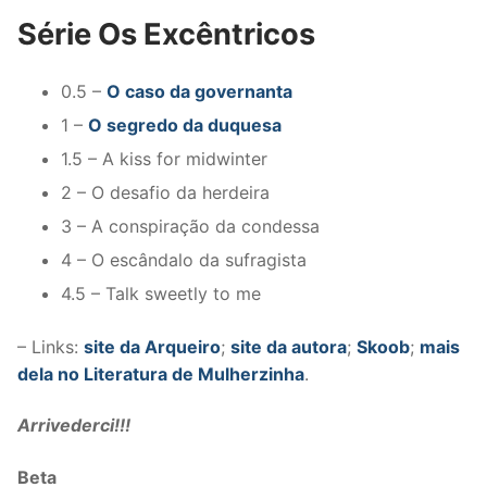
Série Os Excêntricos
0.5 –
O caso da governanta
1 –
O segredo da duquesa
1.5 – A kiss for midwinter
2 – O desafio da herdeira
3 – A conspiração da condessa
4 – O escândalo da sufragista
4.5 – Talk sweetly to me
– Links:
site da Arqueiro
;
site da autora
;
Skoob
;
mais
dela no Literatura de Mulherzinha
.
Arrivederci!!!
Beta