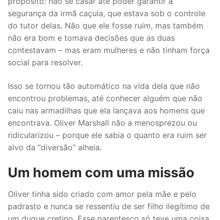
propósito: não se casar até poder garantir a
segurança da irmã caçula, que estava sob o controle
do tutor delas. Não que ele fosse ruim, mas também
não era bom e tomava decisões que as duas
contestavam – mas eram mulheres e não tinham força
social para resolver.
Isso se tornou tão automático na vida dela que não
encontrou problemas, até conhecer alguém que não
caiu nas armadilhas que ela lançava aos homens que
encontrava. Oliver Marshall não a menosprezou ou
ridicularizou – porque ele sabia o quanto era ruim ser
alvo da “diversão” alheia.
Um homem com uma missão
Oliver tinha sido criado com amor pela mãe e pelo
padrasto e nunca se ressentiu de ser filho ilegítimo de
um duque cretino. Esse parentesco só teve uma coisa