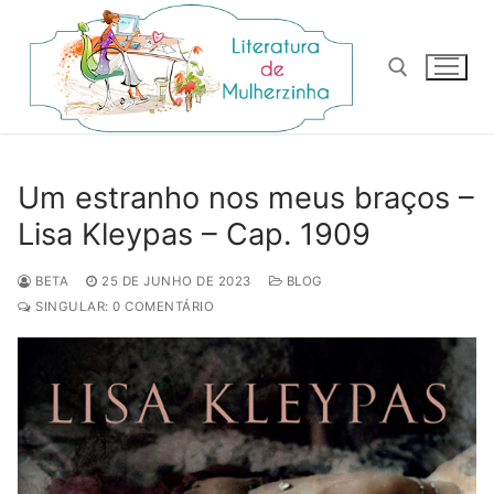
Pular
para
o
conteúdo
Pesquisar por:
Um estranho nos meus braços –
Lisa Kleypas – Cap. 1909
BETA
25 DE JUNHO DE 2023
BLOG
SINGULAR: 0 COMENTÁRIO