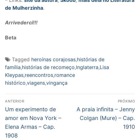
de Mulherzinha
.
Arrivederci!!!
Beta
Tagged
heroínas corajosas
,
histórias de
família
,
histórias de recomeço
,
Inglaterra
,
Lisa
Kleypas
,
reencontros
,
romance
histórico
,
viagens
,
vingança
Navegação
ANTERIOR
PRÓXIMO
de
Post
Próximo
Um experimento de
A praia infinita – Jenny
anterior:
post:
Post
amor em Nova York –
Colgan (Mure) – Cap.
Elena Armas – Cap.
1910
1908