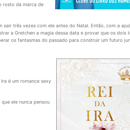
vo rosto da marca de
en sair três vezes com ele antes do Natal. Então, com a aju
strar a Gretchen a magia dessa data e provar que os dois 
perar os fantasmas do passado para construir um futuro jun
a Ira é um romance sexy
a que ele nunca pensou