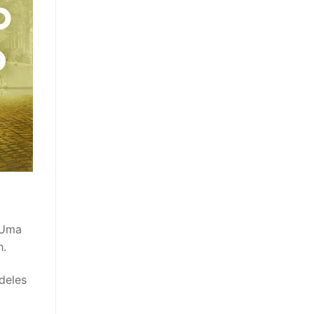
 Uma
h.
deles