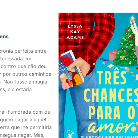
mens
.
ronia perfeita entre
nteressada em
ncontro que não deu
ar por outros caminhos
s. Não fosse a magia
s, ele estaria
 mal-humorada com os
eguem pagar aluguel.
erta que lhe permitiria
onsegue negar. Mas,