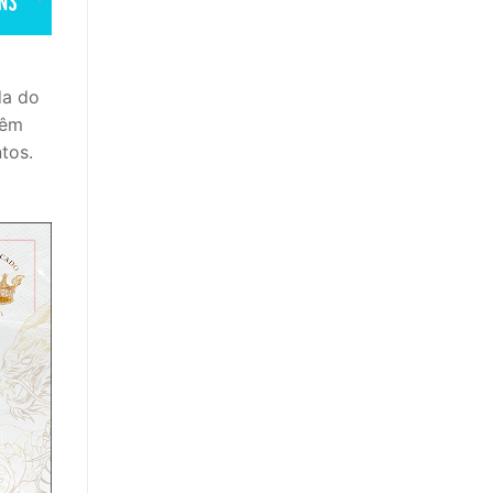
da do
têm
tos.