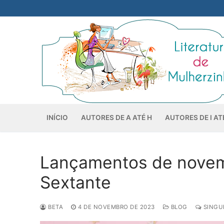
Pular
para
o
conteúdo
INÍCIO
AUTORES DE A ATÉ H
AUTORES DE I AT
Lançamentos de novemb
Sextante
BETA
4 DE NOVEMBRO DE 2023
BLOG
SINGU