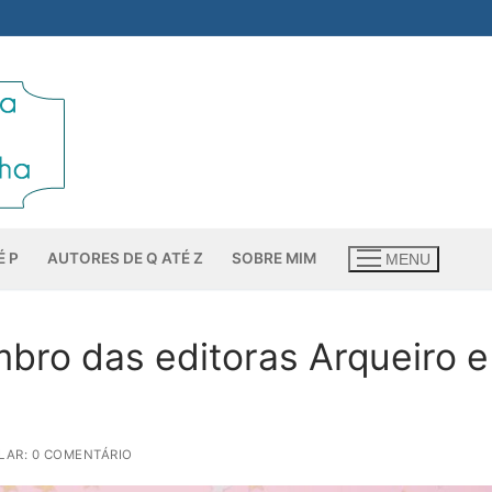
É P
AUTORES DE Q ATÉ Z
SOBRE MIM
MENU
ro das editoras Arqueiro e
LAR: 0 COMENTÁRIO