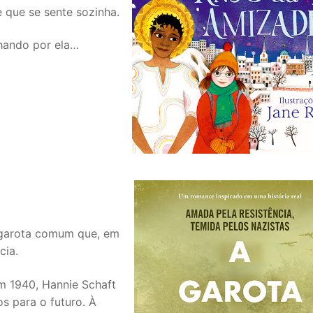
 que se sente sozinha.
lhando por ela…
a garota comum que, em
cia.
m 1940, Hannie Schaft
s para o futuro. À