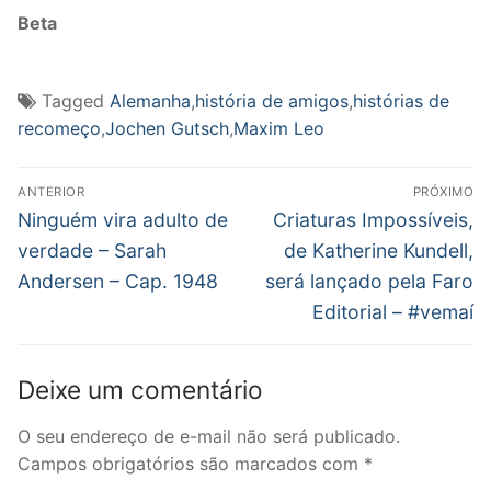
Beta
Tagged
Alemanha
,
história de amigos
,
histórias de
recomeço
,
Jochen Gutsch
,
Maxim Leo
Navegação
ANTERIOR
PRÓXIMO
de
Post
Próximo
Ninguém vira adulto de
Criaturas Impossíveis,
anterior:
post:
Post
verdade – Sarah
de Katherine Kundell,
Andersen – Cap. 1948
será lançado pela Faro
Editorial – #vemaí
Deixe um comentário
O seu endereço de e-mail não será publicado.
Campos obrigatórios são marcados com
*