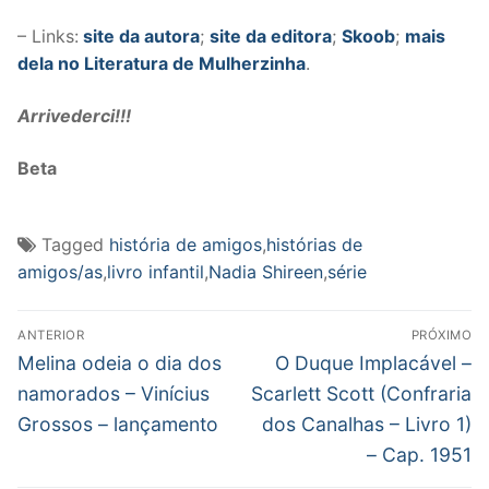
– Links:
site da autora
;
site da editora
;
Skoob
;
mais
dela no Literatura de Mulherzinha
.
Arrivederci!!!
Beta
Tagged
história de amigos
,
histórias de
amigos/as
,
livro infantil
,
Nadia Shireen
,
série
Navegação
ANTERIOR
PRÓXIMO
de
Post
Próximo
Melina odeia o dia dos
O Duque Implacável –
anterior:
post:
Post
namorados – Vinícius
Scarlett Scott (Confraria
Grossos – lançamento
dos Canalhas – Livro 1)
– Cap. 1951