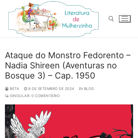
Pular
para
o
conteúdo
Pesquisar por:
Ataque do Monstro Fedorento –
Nadia Shireen (Aventuras no
Bosque 3) – Cap. 1950
BETA
8 DE SETEMBRO DE 2024
BLOG
SINGULAR: 0 COMENTÁRIO