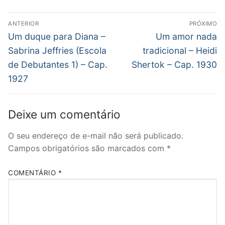
Navegação
ANTERIOR
PRÓXIMO
de
Post
Próximo
Um duque para Diana –
Um amor nada
anterior:
post:
Post
Sabrina Jeffries (Escola
tradicional – Heidi
de Debutantes 1) – Cap.
Shertok – Cap. 1930
1927
Deixe um comentário
O seu endereço de e-mail não será publicado.
Campos obrigatórios são marcados com
*
COMENTÁRIO
*