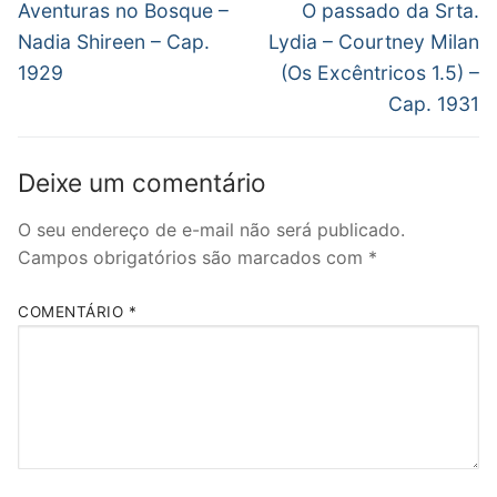
de
Post
Próximo
Aventuras no Bosque –
O passado da Srta.
anterior:
post:
Post
Nadia Shireen – Cap.
Lydia – Courtney Milan
1929
(Os Excêntricos 1.5) –
Cap. 1931
Deixe um comentário
O seu endereço de e-mail não será publicado.
Campos obrigatórios são marcados com
*
COMENTÁRIO
*