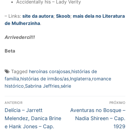
Accidentally his – Lady Verity
– Links:
site da autora
;
Skoob
;
mais dela no Literatura
de Mulherzinha
.
Arrivederci!!!
Beta
Tagged
heroínas corajosas
,
histórias de
família
,
histórias de irmãos/as
,
Inglaterra
,
romance
histórico
,
Sabrina Jeffries
,
série
Navegação
ANTERIOR
PRÓXIMO
de
Post
Próximo
Delícia – Jarrett
Aventuras no Bosque –
anterior:
post:
Post
Melendez, Danica Brine
Nadia Shireen – Cap.
e Hank Jones – Cap.
1929