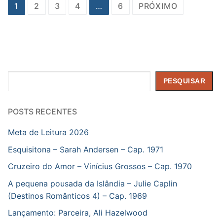
Paginação
1
2
3
4
…
6
PRÓXIMO
de
posts
Pesquisar
PESQUISAR
POSTS RECENTES
Meta de Leitura 2026
Esquisitona – Sarah Andersen – Cap. 1971
Cruzeiro do Amor – Vinícius Grossos – Cap. 1970
A pequena pousada da Islândia – Julie Caplin
(Destinos Românticos 4) – Cap. 1969
Lançamento: Parceira, Ali Hazelwood