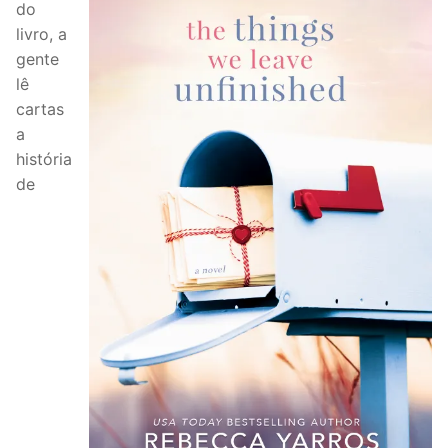
do
livro, a
gente
lê
cartas
a
história
de