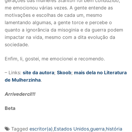
gerações das mulheres Stanton foi bem conduzido,
me emocionou várias vezes. A gente entende as
motivações e escolhas de cada um, mesmo
lamentando algumas, a gente torce e percebe o
quanto a ignorância da misoginia e da guerra podem
impactar na vida, mesmo com a dita evolução da
sociedade.
Enfim, li, gostei, me emocionei e recomendo.
– Links:
site da autora
;
Skoob
;
mais dela no Literatura
de Mulherzinha
.
Arrivederci!!!
Beta
Tagged
escritor(a)
,
Estados Unidos
,
guerra
,
história