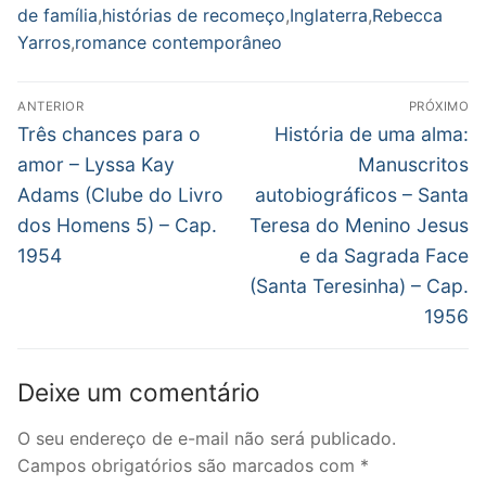
de família
,
histórias de recomeço
,
Inglaterra
,
Rebecca
Yarros
,
romance contemporâneo
Navegação
ANTERIOR
PRÓXIMO
de
Post
Próximo
Três chances para o
História de uma alma:
anterior:
post:
Post
amor – Lyssa Kay
Manuscritos
Adams (Clube do Livro
autobiográficos – Santa
dos Homens 5) – Cap.
Teresa do Menino Jesus
1954
e da Sagrada Face
(Santa Teresinha) – Cap.
1956
Deixe um comentário
O seu endereço de e-mail não será publicado.
Campos obrigatórios são marcados com
*