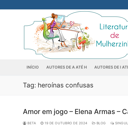
Pular
para
o
conteúdo
INÍCIO
AUTORES DE A ATÉ H
AUTORES DE I AT
Tag:
heroínas confusas
Amor em jogo – Elena Armas – C
BETA
19 DE OUTUBRO DE 2024
BLOG
SINGUL