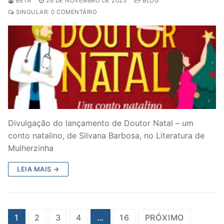
BETA
26 DE NOVEMBRO DE 2023
BLOG
SINGULAR: 0 COMENTÁRIO
Divulgação do lançamento de Doutor Natal – um
conto natalino, de Silvana Barbosa, no Literatura de
Mulherzinha
LEIA MAIS →
Paginação
1
2
3
4
…
16
PRÓXIMO