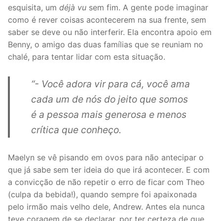
esquisita, um
déjà vu
sem fim. A gente pode imaginar
como é rever coisas acontecerem na sua frente, sem
saber se deve ou não interferir. Ela encontra apoio em
Benny, o amigo das duas famílias que se reuniam no
chalé, para tentar lidar com esta situação.
“- Você adora vir para cá, você ama
cada um de nós do jeito que somos
é a pessoa mais generosa e menos
crítica que conheço.
Maelyn se vê pisando em ovos para não antecipar o
que já sabe sem ter ideia do que irá acontecer. E com
a convicção de não repetir o erro de ficar com Theo
(culpa da bebida!), quando sempre foi apaixonada
pelo irmão mais velho dele, Andrew. Antes ela nunca
teve coragem de se declarar, por ter certeza de que