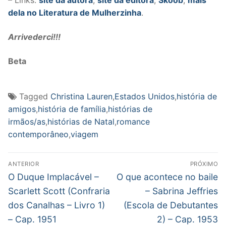
– Links:
site da autora
;
site da editora
;
Skoob
;
mais
dela no Literatura de Mulherzinha
.
Arrivederci!!!
Beta
Tagged
Christina Lauren
,
Estados Unidos
,
história de
amigos
,
história de família
,
histórias de
irmãos/as
,
histórias de Natal
,
romance
contemporâneo
,
viagem
Navegação
ANTERIOR
PRÓXIMO
de
Post
Próximo
O Duque Implacável –
O que acontece no baile
anterior:
post:
Post
Scarlett Scott (Confraria
– Sabrina Jeffries
dos Canalhas – Livro 1)
(Escola de Debutantes
– Cap. 1951
2) – Cap. 1953