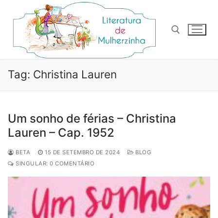
Pular
para
o
conteúdo
Pesquisar por:
Tag:
Christina Lauren
Um sonho de férias – Christina
Lauren – Cap. 1952
BETA
15 DE SETEMBRO DE 2024
BLOG
SINGULAR: 0 COMENTÁRIO