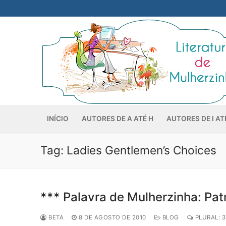
Pular
para
o
conteúdo
INÍCIO
AUTORES DE A ATÉ H
AUTORES DE I AT
Tag:
Ladies Gentlemen’s Choices
*** Palavra de Mulherzinha: Pa
BETA
8 DE AGOSTO DE 2010
BLOG
PLURAL: 