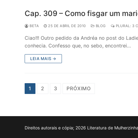
Cap. 309 – Como fisgar um mar
BETA
25 DE ABRIL DE 2010
BLOG
PLURAL: 3 
Ciao!!! Outro pedido da Andréa no post do Ladi
conhecia. Confesso que, no sebo, encontrei…
LEIA MAIS →
Paginação
1
2
3
PRÓXIMO
de
posts
Direitos autorais e cópia; 2026 Literatura de Mulherzinh