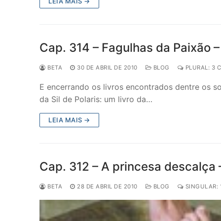
LEIA MAIS →
Cap. 314 – Fagulhas da Paixão 
BETA
30 DE ABRIL DE 2010
BLOG
PLURAL: 3 
E encerrando os livros encontrados dentre os s
da Sil de Polaris: um livro da…
LEIA MAIS →
Cap. 312 – A princesa descalça 
BETA
28 DE ABRIL DE 2010
BLOG
SINGULAR: 