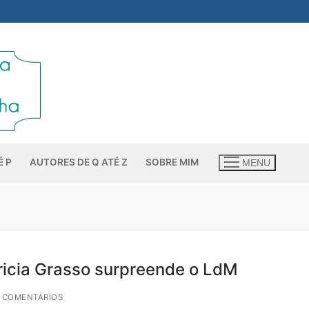
É P
AUTORES DE Q ATÉ Z
SOBRE MIM
MENU
tricia Grasso surpreende o LdM
3 COMENTÁRIOS