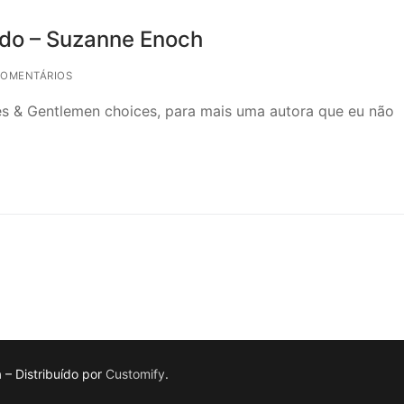
ido – Suzanne Enoch
COMENTÁRIOS
es & Gentlemen choices, para mais uma autora que eu não
a – Distribuído por
Customify
.