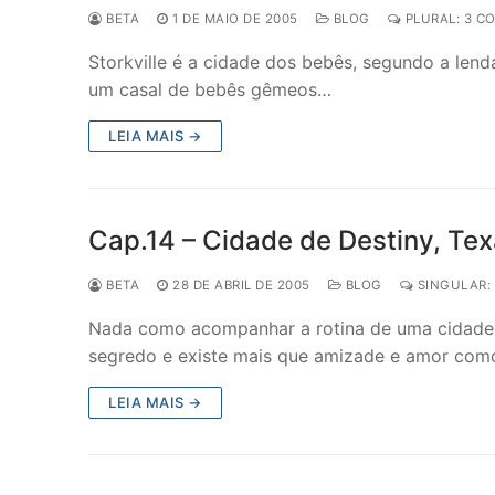
BETA
1 DE MAIO DE 2005
BLOG
PLURAL: 3 C
Storkville é a cidade dos bebês, segundo a len
um casal de bebês gêmeos…
LEIA MAIS →
Cap.14 – Cidade de Destiny, Tex
BETA
28 DE ABRIL DE 2005
BLOG
SINGULAR:
Nada como acompanhar a rotina de uma cidade
segredo e existe mais que amizade e amor co
LEIA MAIS →