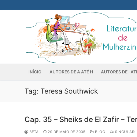
Pular
para
o
conteúdo
INÍCIO
AUTORES DE A ATÉ H
AUTORES DE I AT
Tag:
Teresa Southwick
Cap. 35 – Sheiks de El Zafir – T
BETA
29 DE MAIO DE 2005
BLOG
SINGULAR: 