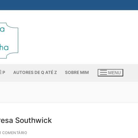
É P
AUTORES DE Q ATÉ Z
SOBRE MIM
MENU
eresa Southwick
1 COMENTÁRIO