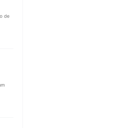
no de
um